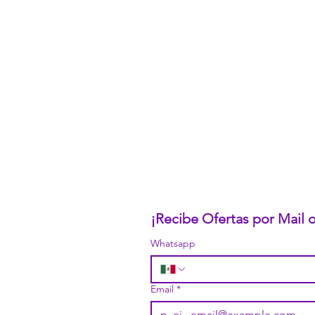
CONÓCENOS...
Sobre la Startup
Nuestro CEO Fundador
Trabaja con Nosotros
Políticas de Privacidad
Términos y Condiciones
Pasarelas de Pago Seguras
Política de Devoluciones
¡Recibe Ofertas por Mail
Whatsapp
Email
*