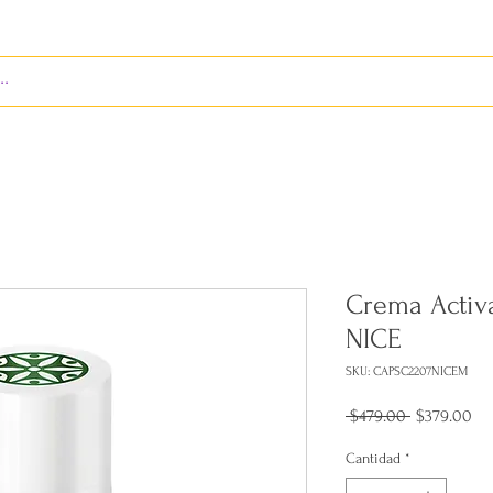
S
ENVÍOS
BIENES RAÍCES
REVISTA
Crema Activa
NICE
SKU: CAPSC2207NICEM
Precio
Pre
 $479.00 
$379.00
de
ofe
Cantidad
*