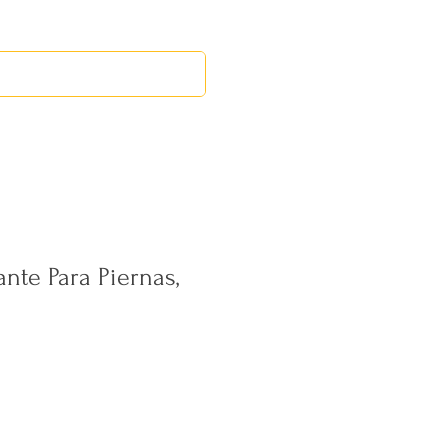
RED LEOS
EVENTOS
nte Para Piernas,
cio
rta