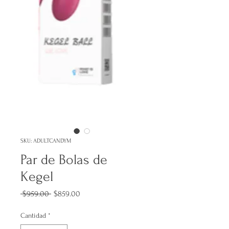
SKU: ADULTCANDYM
Par de Bolas de
Kegel
Precio
Precio
 $959.00 
$859.00
de
oferta
Cantidad
*