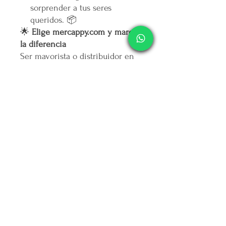
sorprender a tus seres
queridos. 📦
🌟
Elige mercappy.com y marca
la diferencia
Ser mayorista o distribuidor en
mercappy.com
es más que hacer
negocios: es ofrecer calidad,
marcar tendencia y contribuir al
bienestar social.
👉
¡Regístrate ahora y asegura
tu lugar entre los mejores
emprendedores!
🛒
Mercappy.com: Donde la
innovación y el impacto social
se encuentran.
Política de Cancelación