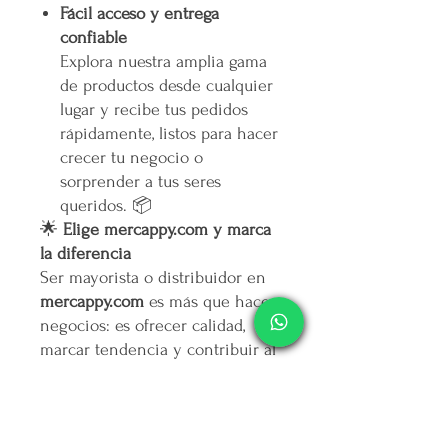
Fácil acceso y entrega
confiable
Explora nuestra amplia gama
de productos desde cualquier
lugar y recibe tus pedidos
rápidamente, listos para hacer
crecer tu negocio o
sorprender a tus seres
queridos. 📦
🌟
Elige mercappy.com y marca
la diferencia
Ser mayorista o distribuidor en
mercappy.com
es más que hacer
negocios: es ofrecer calidad,
marcar tendencia y contribuir al
bienestar social.
👉
¡Regístrate ahora y asegura
tu lugar entre los mejores
emprendedores!
🛒