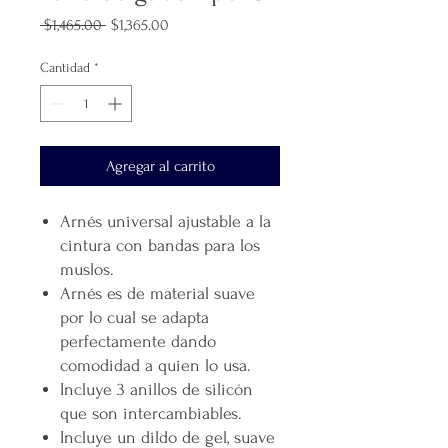
Precio
Precio
 $1,465.00 
$1,365.00
de
oferta
Cantidad
*
Agregar al carrito
Arnés universal ajustable a la
cintura con bandas para los
muslos.
Arnés es de material suave
por lo cual se adapta
perfectamente dando
comodidad a quien lo usa.
Incluye 3 anillos de silicón
que son intercambiables.
Incluye un dildo de gel, suave