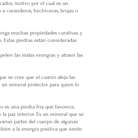
emprendedor y prod
icados, motivo por el cual es un
Super Nuupi es un
 a curanderos, hechiceras, brujas o
partido político o 
tenga muchas propiedades curativas y
. Estas piedras están consideradas
pelen las malas energías y atraen las
ue se cree que el cuarzo aleja las
 un mineral protector para quien lo
o es una piedra fría que favorece,
 la paz interior. Es un mineral que se
varias partes del cuerpo de algunas
mbién a la energía positiva que emite