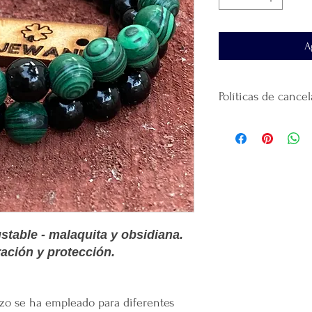
A
Políticas de cance
No
se realiza devol
producto.
El tiempo de entre
al domicilio que ha
El envío se realiza 
paquetería
que haya
La plataforma se de
que realicé la paque
stable - malaquita y obsidiana.
recomendamos guar
ación y protección.
Gracias
por confiar
tus productos.
Por cada venta Supe
lanzamiento de
nue
uarzo se ha empleado para diferentes