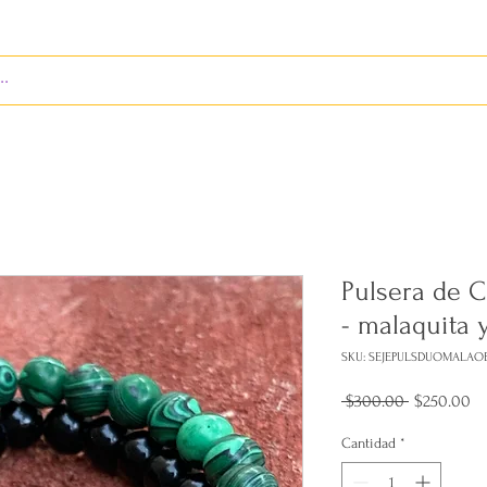
S
ENVÍOS
BIENES RAÍCES
REVISTA
Pulsera de C
- malaquita 
SKU: SEJEPULSDUOMALAOB
Precio
Pr
 $300.00 
$250.00
de
of
Cantidad
*