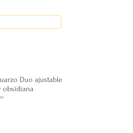
RED LEOS
EVENTOS
uarzo Duo ajustable
y obsidiana
SI
ecio
erta