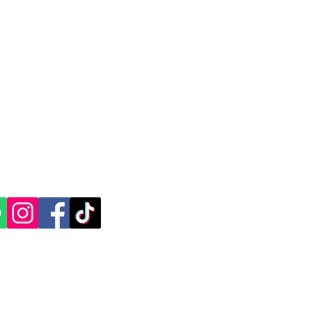
CACIÓN Y CONTACTO
, Yucatán.​​
ES SOCIALES: