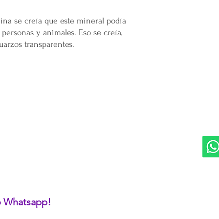
ina se creía que este mineral podía
personas y animales. Eso se creía,
cuarzos transparentes.
DIVISIONES:
UBI
Marketplace MERCAPPY
Mérida
Logística PAVOLANDO
RED
Bienes Raíces Mercappy (BRM)
Programa de Comisiones MaMi
Bazares MERECE
Cámara Empresarial CESMEX
Revista Digital MERCAPPY
 o Whatsapp!