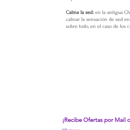
Calma la sed:
en la antigua Ch
calmar la sensación de sed en 
sobre todo, en el caso de los 
CONÓCENOS...
Sobre la Startup
Nuestro CEO Fundador
Trabaja con Nosotros
Políticas de Privacidad
Términos y Condiciones
Pasarelas de Pago Seguras
Política de Devoluciones
¡Recibe Ofertas por Mail