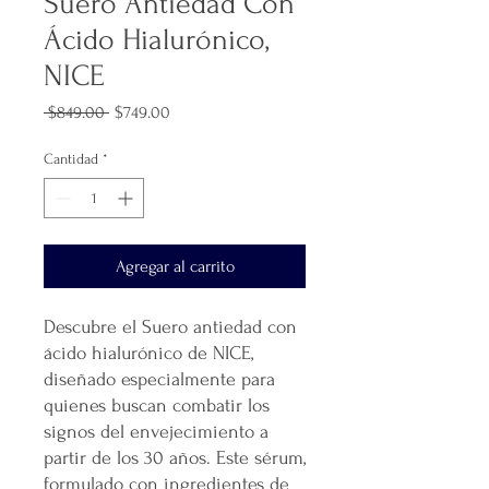
Suero Antiedad Con
Ácido Hialurónico,
NICE
Precio
Precio
 $849.00 
$749.00
de
oferta
Cantidad
*
Agregar al carrito
Descubre el Suero antiedad con
ácido hialurónico de NICE,
diseñado especialmente para
quienes buscan combatir los
signos del envejecimiento a
partir de los 30 años. Este sérum,
formulado con ingredientes de