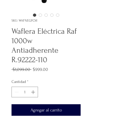
SKU: WAFNEGFCM
Waflera Eléctrica Raf
1000w
Antiadherente
R.92222-110
Precio
Precio
 $1,099.00 
$999.00
de
oferta
Cantidad
*
Agregar al carrito