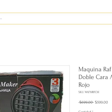
S
ENVÍOS
BIENES RAÍCES
REVISTA
Maquina Raf 
Doble Cara 
Rojo
SKU: WAFMRFCM
Precio
Pr
 $699.00 
$599.00
de
of
Cantidad
*