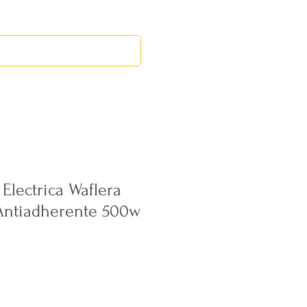
RED LEOS
EVENTOS
Electrica Waflera
Antiadherente 500w
ecio
erta