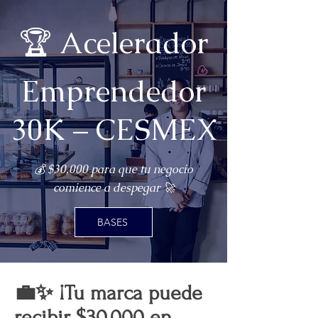
🏆 Acelerador
Emprendedor
30K – CESMEX
💰 $30,000 para que tu negocio
comience a despegar 🚀
BASES
💼✨ ¡Tu marca puede
recibir $30,000 en