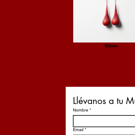
Secos
Llévanos a tu 
Nombre
*
Email
*