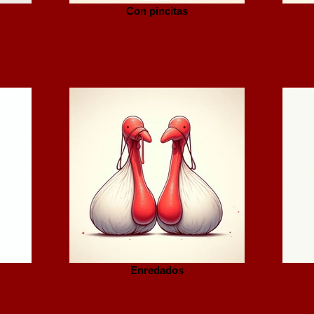
Con pincitas
Enredados