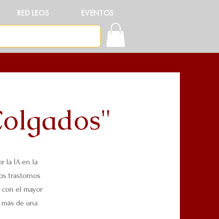
RED LEOS
EVENTOS
Colgados"
 la IA en la
os trastornos
o con el mayor
e más de una