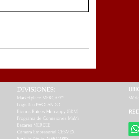
DIVISIONES:
UBI
Marketplace MERCAPPY
Mérida
Logística PAVOLANDO
RED
Bienes Raíces Mercappy (BRM)
Programa de Comisiones MaMi
Bazares MERECE
Cámara Empresarial CESMEX
Revista Digital MERCAPPY