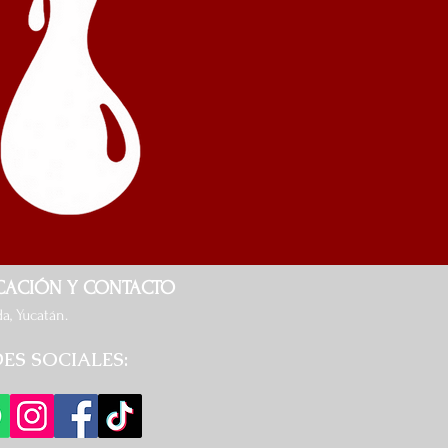
CACIÓN Y CONTACTO
, Yucatán.​​
ES SOCIALES: