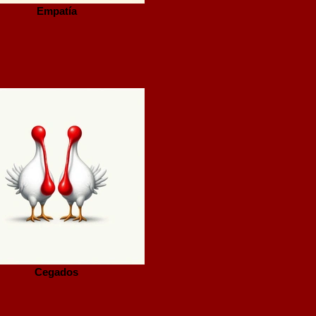
Empatía
Cegados