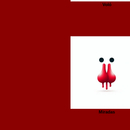
Voló
Miradas