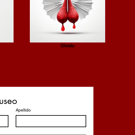
Olvido
Museo
Apellido