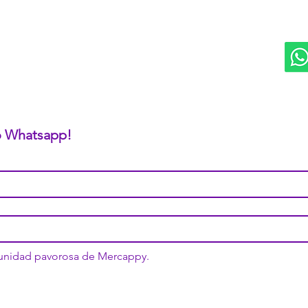
Logística PAVOLANDO
RED
Bienes Raíces Mercappy (BRM)
Programa de Comisiones MaMi
Bazares MERECE
Cámara Empresarial CESMEX
Revista Digital MERCAPPY
 o Whatsapp!
munidad pavorosa de Mercappy.