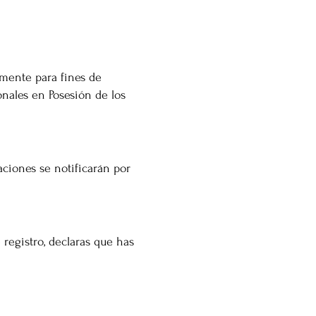
amente para fines de
onales en Posesión de los
ciones se notificarán por
 registro, declaras que has
CACIÓN Y CONTACTO
, Yucatán.​​