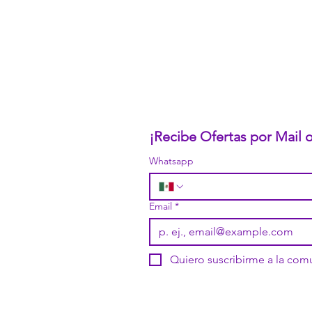
Nuestro CEO Fundador
Trabaja con Nosotros
Políticas de Privacidad
Términos y Condiciones
Pasarelas de Pago Seguras
Política de Devoluciones
¡Recibe Ofertas por Mail
Whatsapp
Email
*
Quiero suscribirme a la co