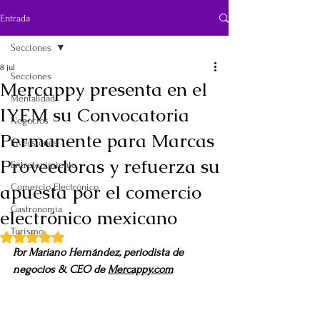
Entrada
Secciones
8 jul
Secciones
Mercappy presenta en el
Mentalidad
IYEM su Convocatoria
Negocios
Permanente para Marcas
Inversiones
Proveedoras y refuerza su
Entretenimiento
apuesta por el comercio
Comercio Electrónico
Gastronomía
electrónico mexicano
Turismo
Obtuvo NaN de 5 estrellas.
Por Mariano Hernández, periodista de 
negocios & CEO de 
Mercappy.com