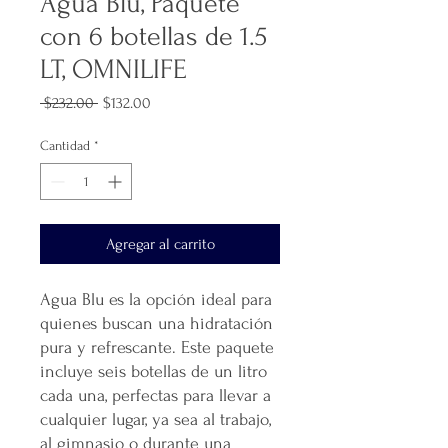
Agua Blu, Paquete
con 6 botellas de 1.5
LT, OMNILIFE
Precio
Precio
 $232.00 
$132.00
de
oferta
Cantidad
*
Agregar al carrito
Agua Blu es la opción ideal para
quienes buscan una hidratación
pura y refrescante. Este paquete
incluye seis botellas de un litro
cada una, perfectas para llevar a
cualquier lugar, ya sea al trabajo,
al gimnasio o durante una