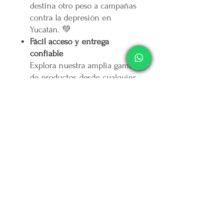
destina otro peso a campañas
contra la depresión en
Yucatán. 💚
Fácil acceso y entrega
confiable
Explora nuestra amplia gama
de productos desde cualquier
lugar y recibe tus pedidos
rápidamente, listos para hacer
crecer tu negocio o
sorprender a tus seres
queridos. 📦
🌟
Elige mercappy.com y marca
la diferencia
Ser mayorista o distribuidor en
mercappy.com
es más que hacer
negocios: es ofrecer calidad,
marcar tendencia y contribuir al
bienestar social.