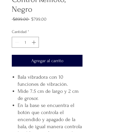
Negro
Precio
Precio
 $899.00 
$799.00
de
oferta
Cantidad
*
Agregar al carrito
Bala vibradora con 10
funciones de vibración.
Mide 7.5 cm de largo y 2 cm
de grosor.
En la base se encuentra el
botón que controla el
encendido y apagado de la
bala, de igual manera controla