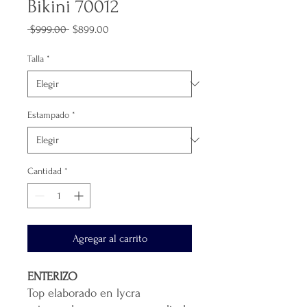
Bikini 70012
Precio
Precio
 $999.00 
$899.00
de
oferta
Talla
*
Estampado
*
Cantidad
*
Agregar al carrito
ENTERIZO
Top elaborado en lycra