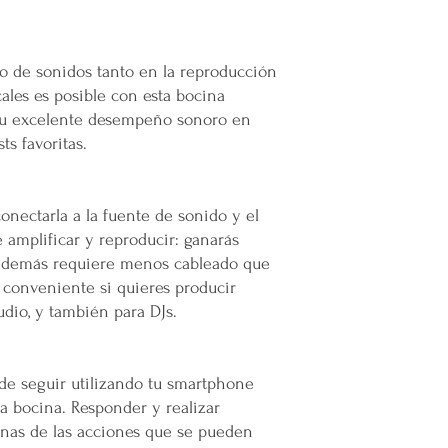
Plataforma 100% Mexic
Calles muy angostas
Zonas prohibidas pa
Puertas, escaleras o
ro de sonidos tanto en la reproducción
las maniobras de en
les es posible con esta bocina
Resto de la República 
su excelente desempeño sonoro en
Las entregas se rea
sts favoritas.
paquetería.
Los costos de envío
paquetería contratad
conectarla a la fuente de sonido y el
precio según el serv
amplificar y reproducir: ganarás
Todos los pedidos en
e además requiere menos cableado que
pie de calle o hasta
acceda.
s conveniente si quieres producir
Restricciones:
udio, y también para DJs.
No se vuelan los pr
No se usan elevador
La empresa no se ha
d de seguir utilizando tu smartphone
infraestructura del 
a bocina. Responder y realizar
Todas las entregas s
gunas de las acciones que se pueden
cocheras. No se sub