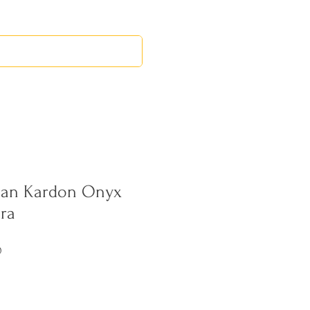
RED LEOS
EVENTOS
man Kardon Onyx
ra
Precio
0
de
oferta