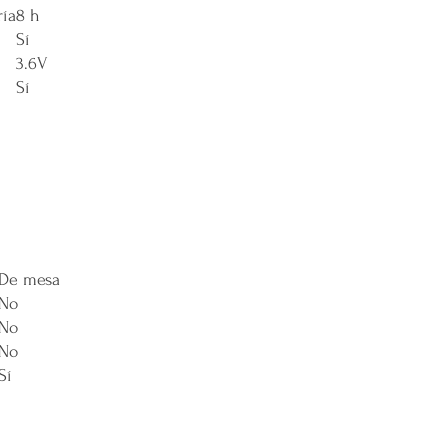
ría
8 h
y difíciles de alcanzar 
Sí
Esta política de envío 
satisfacción del cliente
3.6V
cualquier parte de Méx
Sí
extendidas, de manera 
con todas las normativ
proteger los derechos 
De mesa
No
No
No
Sí