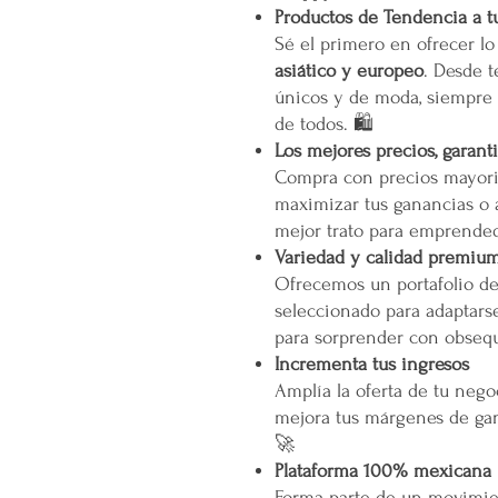
Productos de Tendencia a t
Sé el primero en ofrecer l
asiático y europeo
. Desde t
únicos y de moda, siempre 
de todos. 🛍️
Los mejores precios, garant
Compra con precios mayori
maximizar tus ganancias o 
mejor trato para emprended
Variedad y calidad premiu
Ofrecemos un portafolio d
seleccionado para adaptarse
para sorprender con obsequ
Incrementa tus ingresos
Amplía la oferta de tu neg
mejora tus márgenes de gan
🚀
Plataforma 100% mexicana
Forma parte de un movimien