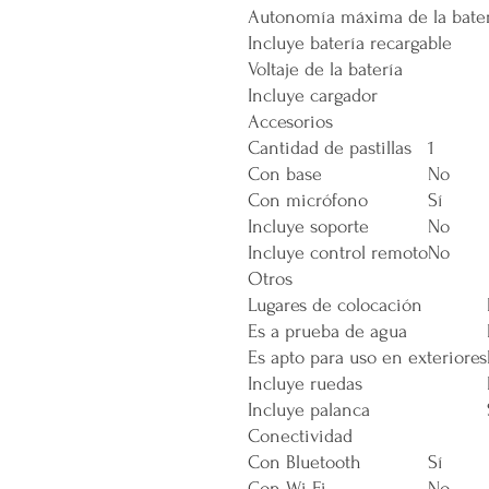
Autonomía máxima de la bate
Incluye batería recargable
Voltaje de la batería
Incluye cargador
Accesorios
Cantidad de pastillas
1
Con base
No
Con micrófono
Sí
Incluye soporte
No
Incluye control remoto
No
Otros
Lugares de colocación
Es a prueba de agua
Es apto para uso en exteriores
Incluye ruedas
Incluye palanca
Conectividad
Con Bluetooth
Sí
Con Wi-Fi
No