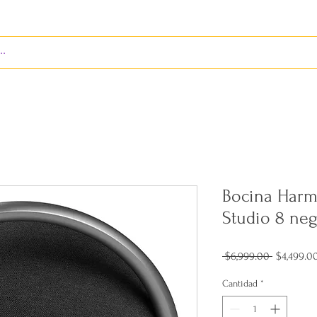
S
ENVÍOS
BIENES RAÍCES
REVISTA
Bocina Har
Studio 8 neg
Precio
 $6,999.00 
$4,499.0
Cantidad
*