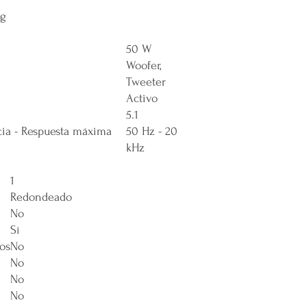
ug
50 W
Woofer,
Tweeter
Activo
5.1
ia - Respuesta máxima
50 Hz - 20
kHz
1
Redondeado
No
Sí
os
No
No
No
No