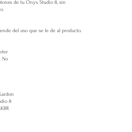
Transparencia y Explica
tones de tu Onyx Studio 8, sin
Mercappy se compromet
o.
y transparente con sus
las normativas de PRO
Los tiempos de entrega 
pende del uso que se le de al producto.
Valoración del Cliente
La empresa valora a sus
proporcionar un servici
en todo México. La polí
eter
garantizar que los paque
: No
en zonas extendidas, y 
transparente cualquier 
Situaciones Especiales
En ocasiones excepcion
no ser posible debido 
Kardon
remotas o zonas extend
Cargos por Zona Exten
dio 8
Si se determina que un
LKBR
extendida, se aplicará u
adicionales incurridos 
cargo adicional tiene c
servicio y asegurar la 