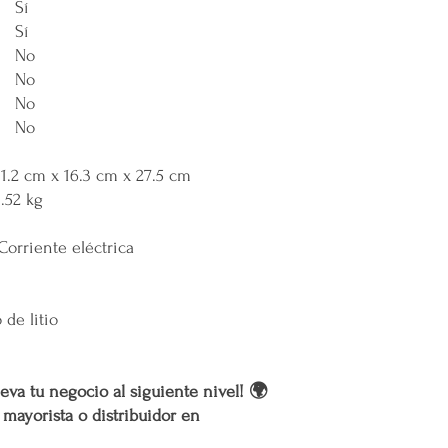
Sí
Sí
No
No
No
No
31.2 cm x 16.3 cm x 27.5 cm
3.52 kg
 Corriente eléctrica
 de litio
eva tu negocio al siguiente nivel! 🌍
r mayorista o distribuidor en