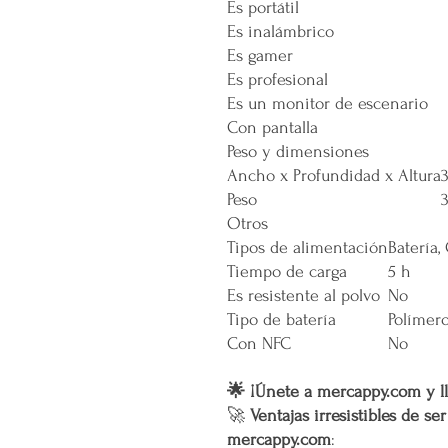
Es portátil
Es inalámbrico
Es gamer
Es profesional
Es un monitor de escenario
Con pantalla
Peso y dimensiones
Ancho x Profundidad x Altura
Peso
Otros
Tipos de alimentación
Batería,
Tiempo de carga
5 h
Es resistente al polvo
No
Tipo de batería
Polímero
Con NFC
No
🌟 ¡Únete a mercappy.com y ll
🚀
Ventajas irresistibles de se
mercappy.com
: