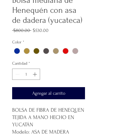
Bolsa mediana de
Henequén con asa
de dadera (yucateca)
Precio
Precio
 $800.00 
$530.00
de
oferta
Color
*
Cantidad
*
Agregar al carrito
BOLSA DE FIBRA DE HENEQUEN
TEJIDA A MANO HECHO EN
YUCATÁN
Modelo: ASA DE MADERA