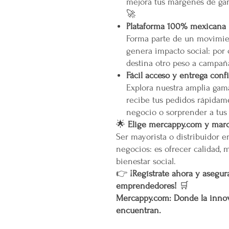
mejora tus márgenes de gan
🚀
Plataforma 100% mexicana
Forma parte de un movimien
genera impacto social: por
destina otro peso a campañ
Fácil acceso y entrega conf
Explora nuestra amplia gam
recibe tus pedidos rápidame
negocio o sorprender a tus
🌟
Elige mercappy.com y marca
Ser mayorista o distribuidor 
negocios: es ofrecer calidad, 
bienestar social.
👉
¡Regístrate ahora y asegura
emprendedores!
🛒
Mercappy.com: Donde la innov
encuentran.