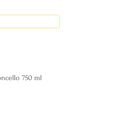
RED LEOS
EVENTOS
ncello 750 ml
cio
rta