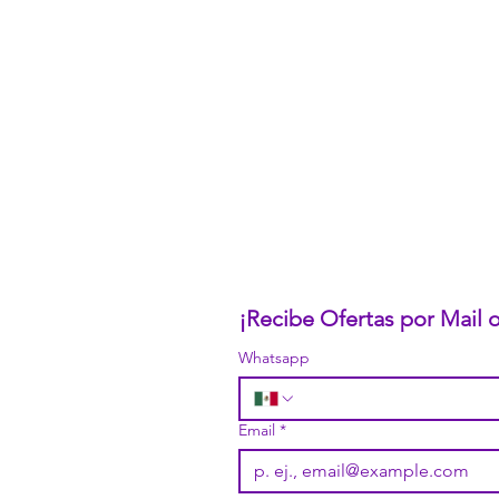
CONÓCENOS...
Sobre la Startup
Nuestro CEO Fundador
Trabaja con Nosotros
Políticas de Privacidad
Términos y Condiciones
Pasarelas de Pago Seguras
Política de Devoluciones
¡Recibe Ofertas por Mail
Whatsapp
Email
*