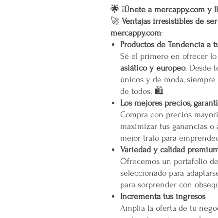
🌟 ¡Únete a mercappy.com y ll
🚀
Ventajas irresistibles de se
mercappy.com
:
Productos de Tendencia a t
Sé el primero en ofrecer l
asiático y europeo
. Desde t
únicos y de moda, siempre 
de todos. 🛍️
Los mejores precios, garant
Compra con precios mayori
maximizar tus ganancias o 
mejor trato para emprended
Variedad y calidad premiu
Ofrecemos un portafolio d
seleccionado para adaptarse
para sorprender con obsequ
Incrementa tus ingresos
Amplía la oferta de tu neg