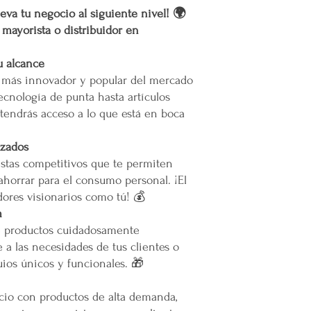
a nuestro servicio, el 
eva tu negocio al siguiente nivel! 🌍
permita el acceso. Las 
r mayorista o distribuidor en
Calles muy angostas.
Zonas prohibidas para
u alcance
Puertas, escaleras o cu
o más innovador y popular del mercado
maniobras de entrega.
ecnología de punta hasta artículos
Resto de la República 
tendrás acceso a lo que está en boca
oLas entregas se realiz
izados
paquetería.
stas competitivos que te permiten
oLos costos de envío d
ahorrar para el consumo personal. ¡El
contratado, el cual está
ores visionarios como tú! 💰
servicio solicitado.
oTodos los pedidos en e
m
pie de calle o hasta do
e productos cuidadosamente
Restricciones
 a las necesidades de tus clientes o
No se vuelan los prod
ios únicos y funcionales. 🎁
No se usan elevadores
La empresa no se hace
ocio con productos de alta demanda,
infraestructura del inm