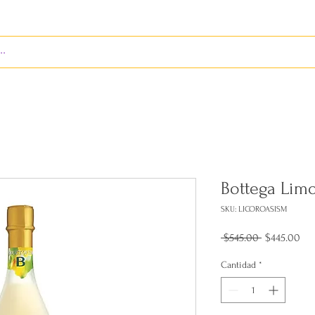
S
ENVÍOS
BIENES RAÍCES
REVISTA
Bottega Limo
SKU: LICOROASISM
Precio
Pre
 $545.00 
$445.00
de
ofe
Cantidad
*