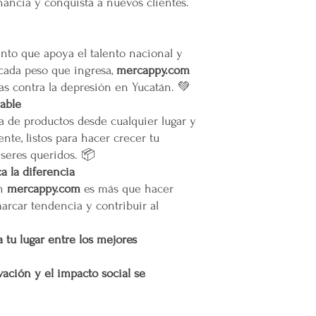
ancia y conquista a nuevos clientes.
Todas las entregas se 
cocheras. No se suben p
Transparencia y Explica
to que apoya el talento nacional y
Mercappy se compromet
 cada peso que ingresa,
mercappy.com
y transparente con sus
as contra la depresión en Yucatán. 💚
las normativas de PRO
iable
Los tiempos de entrega 
a de productos desde cualquier lugar y
Valoración del Cliente
nte, listos para hacer crecer tu
La empresa valora a sus
 seres queridos. 📦
proporcionar un servici
 la diferencia
en todo México. La polí
en
mercappy.com
es más que hacer
garantizar que los paque
marcar tendencia y contribuir al
en zonas extendidas, y 
transparente cualquier 
 tu lugar entre los mejores
Situaciones Especiales
En ocasiones excepcion
ación y el impacto social se
no ser posible debido 
remotas o zonas extend