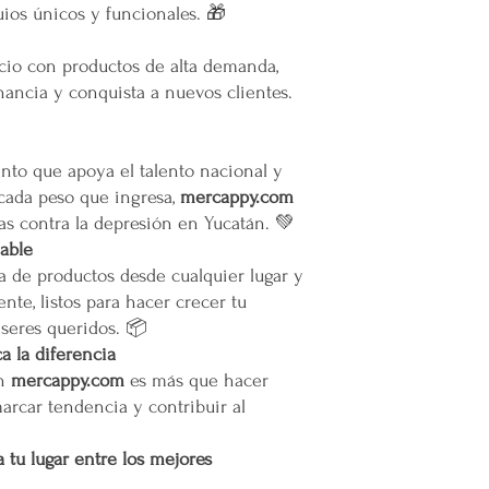
servicio solicitado.
ios únicos y funcionales. 🎁
oTodos los pedidos en e
pie de calle o hasta do
ocio con productos de alta demanda,
Restricciones
ancia y conquista a nuevos clientes.
No se vuelan los prod
No se usan elevadores
La empresa no se hace
infraestructura del inm
to que apoya el talento nacional y
Todas las entregas se 
 cada peso que ingresa,
mercappy.com
cocheras. No se suben p
as contra la depresión en Yucatán. 💚
iable
Transparencia y Explica
a de productos desde cualquier lugar y
Mercappy se compromet
nte, listos para hacer crecer tu
y transparente con sus
 seres queridos. 📦
las normativas de PRO
Los tiempos de entrega 
 la diferencia
en
mercappy.com
es más que hacer
Valoración del Cliente
marcar tendencia y contribuir al
La empresa valora a sus
proporcionar un servici
 tu lugar entre los mejores
en todo México. La polí
garantizar que los paque