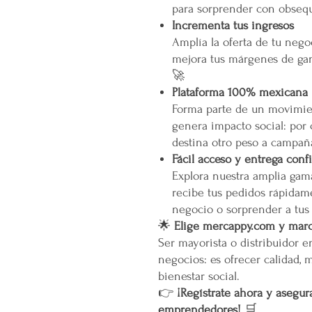
para sorprender con obsequ
Incrementa tus ingresos
Amplía la oferta de tu neg
mejora tus márgenes de gan
🚀
Plataforma 100% mexicana
Forma parte de un movimien
genera impacto social: por
destina otro peso a campañ
Fácil acceso y entrega conf
Explora nuestra amplia gam
recibe tus pedidos rápidame
negocio o sorprender a tus
🌟
Elige mercappy.com y marca
Ser mayorista o distribuidor 
negocios: es ofrecer calidad, 
bienestar social.
👉
¡Regístrate ahora y asegura
emprendedores!
🛒