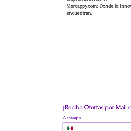
Mercappy.com: Donde la innov
encuentran.
CONÓCENOS...
Sobre la Startup
Nuestro CEO Fundador
Trabaja con Nosotros
Políticas de Privacidad
Términos y Condiciones
Pasarelas de Pago Seguras
Política de Devoluciones
¡Recibe Ofertas por Mail
Whatsapp