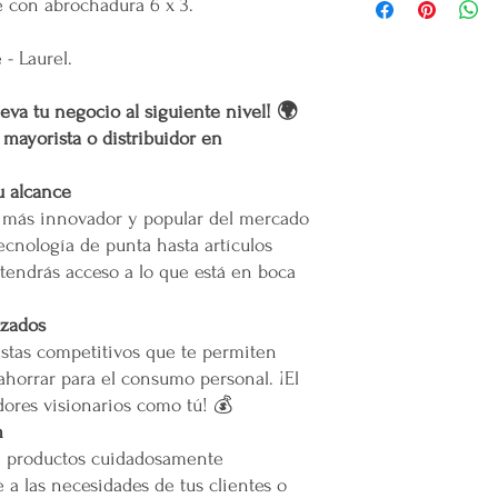
 con abrochadura 6 x 3.
lanzamiento de
nue
Gracias
por confiar
emprendedor y prod
Costo de Envío
productos.
- Laurel.
Mental en Yucatán, 
muertes provocadas
Área Metropolitana Ciu
Mercappy es una
e
eva tu negocio al siguiente nivel! 🌍
partido político o 
oEl costo para esta zo
r mayorista o distribuidor en
Gracias por elegir
la cotización o pedido 
Plataforma 100% Me
oEn caso de que se difi
u alcance
a nuestro servicio, el 
o más innovador y popular del mercado
permita el acceso. Las 
ecnología de punta hasta artículos
Calles muy angostas.
tendrás acceso a lo que está en boca
Zonas prohibidas para
Puertas, escaleras o cu
maniobras de entrega.
izados
stas competitivos que te permiten
Resto de la República 
ahorrar para el consumo personal. ¡El
ores visionarios como tú! 💰
oLas entregas se realiz
m
paquetería.
e productos cuidadosamente
oLos costos de envío d
contratado, el cual está
 a las necesidades de tus clientes o