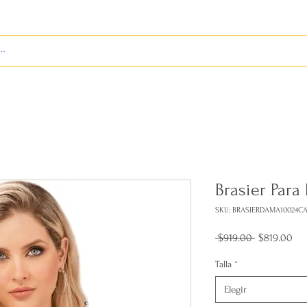
S
ENVÍOS
BIENES RAÍCES
REVISTA
Brasier Para
SKU: BRASIERDAMA10024
Precio
Pre
 $919.00 
$819.00
de
ofe
Talla
*
Elegir