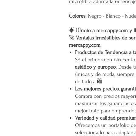
microfibra adornada en encaje
Colores:
Negro - Blanco - Nude 
🌟 ¡Únete a mercappy.com y ll
🚀
Ventajas irresistibles de se
mercappy.com
:
Productos de Tendencia a t
Sé el primero en ofrecer l
asiático y europeo
. Desde t
únicos y de moda, siempre 
de todos. 🛍️
Los mejores precios, garant
Compra con precios mayori
maximizar tus ganancias o 
mejor trato para emprended
Variedad y calidad premiu
Ofrecemos un portafolio d
seleccionado para adaptarse