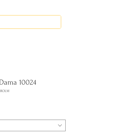
RED LEOS
EVENTOS
 Dama 10024
CAROLM
cio
rta