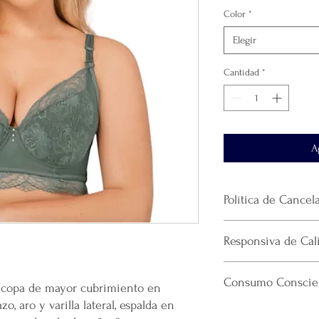
Color
*
Elegir
Cantidad
*
A
Política de Cancel
No
se realiza devol
Responsiva de Cal
producto.
El envío se realiza 
Mercappy se esfuerza p
paquetería
que haya
Consumo Conscien
confiable y eficiente a
, copa de mayor cubrimiento en
La plataforma se de
cumpliendo con las norm
que realicé la paque
o, aro y varilla lateral, espalda en
Por cada venta desi
Consumidor (PROFECO)
recomendamos guar