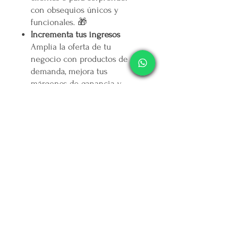
con obsequios únicos y
funcionales. 🎁
Incrementa tus ingresos
Amplía la oferta de tu
negocio con productos de alta
demanda, mejora tus
márgenes de ganancia y
conquista a nuevos clientes.
🚀
Plataforma 100% mexicana
Forma parte de un
movimiento que apoya el
talento nacional y genera
impacto social: por cada peso
que ingresa,
mercappy.com
destina otro peso a campañas
contra la depresión en
Yucatán. 💚