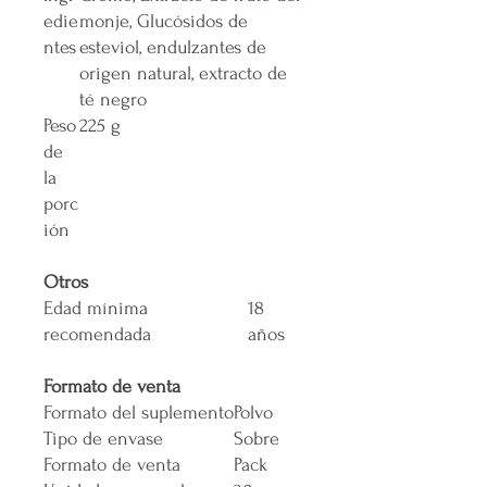
edie
monje, Glucósidos de
ntes
esteviol, endulzantes de
origen natural, extracto de
té negro
Peso
225 g
de
la
porc
ión
Otros
Edad mínima
18
recomendada
años
Formato de venta
Formato del suplemento
Polvo
Tipo de envase
Sobre
Formato de venta
Pack