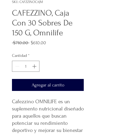
SKU: CAFZZINOCAJM
CAFEZZINO, Caja
Con 30 Sobres De
150 G, Omnilife
Precio
Precio
 $710.00 
$610.00
de
oferta
Cantidad
*
Agregar al carrito
Cafezzino OMNILIFE es un
suplemento nutricional diseñado
para aquellos que buscan
potenciar su rendimiento
deportivo y mejorar su bienestar