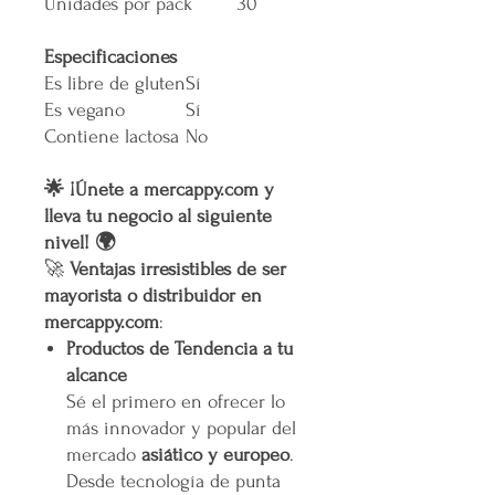
Unidades por pack
30
Especificaciones
Es libre de gluten
Sí
Es vegano
Sí
Contiene lactosa
No
🌟 ¡Únete a mercappy.com y
lleva tu negocio al siguiente
nivel! 🌍
🚀
Ventajas irresistibles de ser
mayorista o distribuidor en
mercappy.com
:
Productos de Tendencia a tu
alcance
Sé el primero en ofrecer lo
más innovador y popular del
mercado
asiático y europeo
.
Desde tecnología de punta