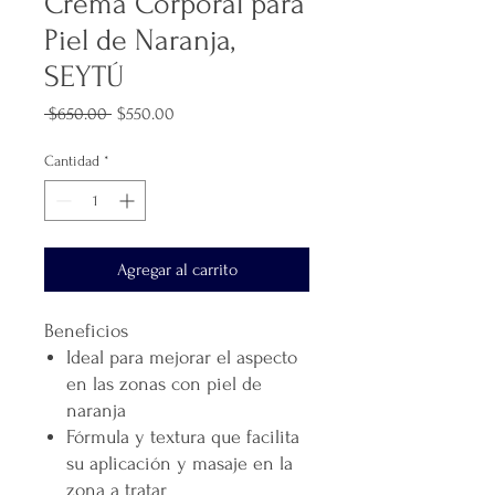
Crema Corporal para
Piel de Naranja,
SEYTÚ
Precio
Precio
 $650.00 
$550.00
de
oferta
Cantidad
*
Agregar al carrito
Beneficios
Ideal para mejorar el aspecto
en las zonas con piel de
naranja
Fórmula y textura que facilita
su aplicación y masaje en la
zona a tratar