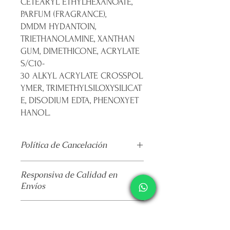
CETEARYL ETHYLHEXANOATE,
PARFUM (FRAGRANCE),
DMDM HYDANTOIN,
TRIETHANOLAMINE, XANTHAN
GUM, DIMETHICONE, ACRYLATE
S/C10-
30 ALKYL ACRYLATE CROSSPOL
YMER, TRIMETHYLSILOXYSILICAT
E, DISODIUM EDTA, PHENOXYET
HANOL.
Política de Cancelación
No
se realiza devolución alguna una
Responsiva de Calidad en
vez pagado el producto.
Envíos
El envío se realiza de forma
automatizada por parte de la
Mercappy se esfuerza por brindar un
paquetería
que hayas elegido.
Consumo Consciente con
servicio de paquetería confiable y
La plataforma se deslinda de todo
Causa Social
eficiente a sus clientes en todo México,