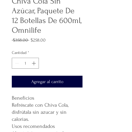
Chiva Cola Sin
Azúcar, Paquete De
12 Botellas De 600ml,
Omnilife
Precio
Precio
 $358.00 
$258.00
de
oferta
Cantidad
*
Agregar al carrito
Beneficios
Refréscate con Chiva Cola,
disfrútala sin azucar y sin
calorias.
Usos recomendados