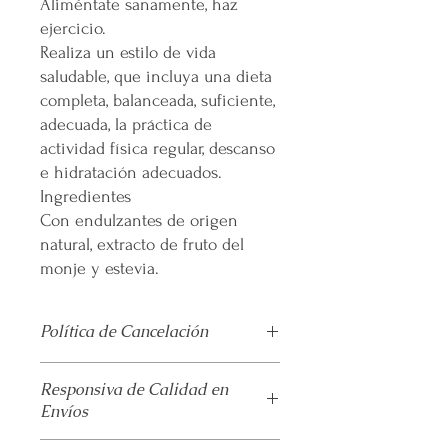
Aliméntate sanamente, haz
ejercicio.
Realiza un estilo de vida
saludable, que incluya una dieta
completa, balanceada, suficiente,
adecuada, la práctica de
actividad física regular, descanso
e hidratación adecuados.
Ingredientes
Con endulzantes de origen
natural, extracto de fruto del
monje y estevia.
Política de Cancelación
No
se realiza devolución alguna una
Responsiva de Calidad en
vez pagado el producto.
Envíos
El envío se realiza de forma
automatizada por parte de la