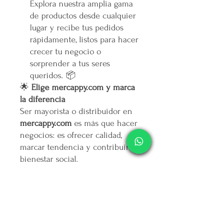
Explora nuestra amplia gama
de productos desde cualquier
lugar y recibe tus pedidos
rápidamente, listos para hacer
crecer tu negocio o
sorprender a tus seres
queridos. 📦
🌟
Elige mercappy.com y marca
la diferencia
Ser mayorista o distribuidor en
mercappy.com
es más que hacer
negocios: es ofrecer calidad,
marcar tendencia y contribuir al
bienestar social.
👉
¡Regístrate ahora y asegura
tu lugar entre los mejores
emprendedores!
🛒
Mercappy.com: Donde la
innovación y el impacto social