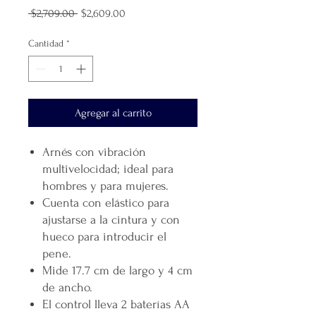
Precio
Precio
 $2,709.00 
$2,609.00
de
oferta
Cantidad
*
Agregar al carrito
Arnés con vibración
multivelocidad; ideal para
hombres y para mujeres.
Cuenta con elástico para
ajustarse a la cintura y con
hueco para introducir el
pene.
Mide 17.7 cm de largo y 4 cm
de ancho.
El control lleva 2 baterías AA