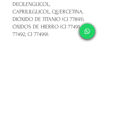
DECILENGLICOL,
CAPRILILGLICOL, QUERCETINA,
DIÓXIDO DE TITANIO (CI 77891),
ÓXIDOS DE HIERRO (CI 77491, CI
77492, CI 77499).
SUGERENCIA
Aplicador 2 veces mayor que las
opciones comunes, para una
aplicación amplia y precisa.
Características del producto
Fabricante
Seytú
Marca
Seytú
Línea
Correctores
Modelo
LIQUIDO FAIR
Peso de la unidad
5 g
Formato de venta
Unidad