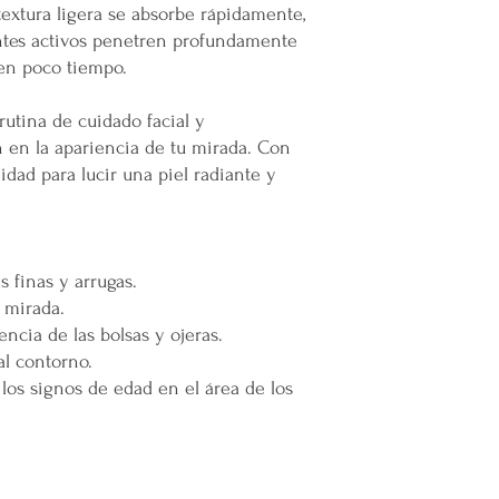
textura ligera se absorbe rápidamente,
ingresa,
mercappy.
infraestructura del inm
contra la depresión
ntes activos penetren profundamente
Todas las entregas se 
Fácil acceso y entre
 en poco tiempo.
cocheras. No se suben p
Explora nuestra amp
lugar y recibe tus p
Transparencia y Explica
rutina de cuidado facial y
crecer tu negocio o
Mercappy se compromet
 en la apariencia de tu mirada. Con
🌟
Elige mercappy.com 
y transparente con sus
idad para lucir una piel radiante y
Ser mayorista o distri
las normativas de PRO
hacer negocios: es ofre
Los tiempos de entrega 
contribuir al bienestar s
👉
¡Regístrate ahora y 
Valoración del Cliente
emprendedores!
🛒
s finas y arrugas.
La empresa valora a sus
Mercappy.com: Donde la
proporcionar un servici
a mirada.
encuentran.
en todo México. La polí
encia de las bolsas y ojeras.
garantizar que los paque
al contorno.
en zonas extendidas, y 
 los signos de edad en el área de los
transparente cualquier 
Situaciones Especiales
En ocasiones excepcion
no ser posible debido 