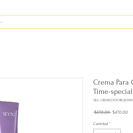
ENVÍOS
BIENES RAÍCES
REVISTA
RED LEOS
Crema Para 
Time-special
SKU: CREMCONTOROJOSM
Precio
Pr
 $570.00 
$470.00
de
of
Cantidad
*