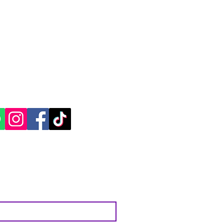
CACIÓN Y CONTACTO
, Yucatán.​​
ES SOCIALES: