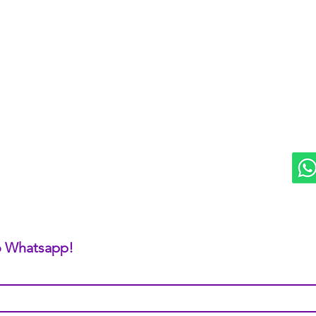
DIVISIONES:
UBI
Marketplace MERCAPPY
Mérida
Logística PAVOLANDO
RED
Bienes Raíces Mercappy (BRM)
Programa de Comisiones MaMi
Bazares MERECE
Cámara Empresarial CESMEX
Revista Digital MERCAPPY
 o Whatsapp!