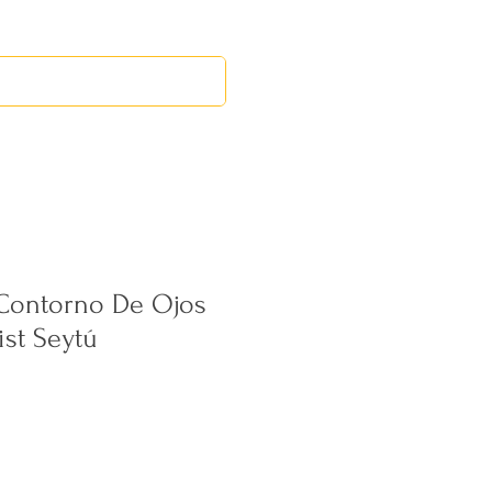
EVENTOS
MERCADILLO MID
Contorno De Ojos
ist Seytú
ecio
erta