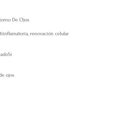
remotas o zonas extend
Cargos por Zona Exten
torno De Ojos
Si se determina que un
extendida, se aplicará u
tiinflamatoria, renovación celular
adicionales incurridos 
cargo adicional tiene c
servicio y asegurar la 
y difíciles de alcanzar 
eado
Sí
Esta política de envío 
satisfacción del cliente
cualquier parte de Méx
de ojos
extendidas, de manera 
con todas las normativ
proteger los derechos 