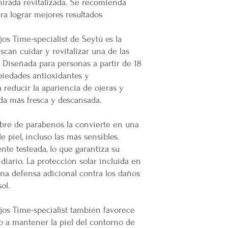
Gracias por elegir
mirada revitalizada. Se recomienda
la cotización o pedido 
Sé el primero en of
Plataforma 100% Me
ara lograr mejores resultados
oEn caso de que se difi
mercado
asiático y
a nuestro servicio, el 
hasta artículos úni
permita el acceso. Las 
s Time-specialist de Seytú es la
a lo que está en boc
Calles muy angostas.
scan cuidar y revitalizar una de las
Los mejores precios
Zonas prohibidas para
. Diseñada para personas a partir de 18
Compra con precios
Puertas, escaleras o cu
permiten maximizar 
iedades antioxidantes y
maniobras de entrega.
consumo personal. 
 reducir la apariencia de ojeras y
visionarios como tú
da más fresca y descansada.
Resto de la República 
Variedad y calidad
Ofrecemos un porta
oLas entregas se realiz
ibre de parabenos la convierte en una
seleccionado para a
paquetería.
 piel, incluso las más sensibles.
clientes o para sor
oLos costos de envío d
te testeada, lo que garantiza su
funcionales. 🎁
contratado, el cual está
Incrementa tus ingr
diario. La protección solar incluida en
servicio solicitado.
Amplía la oferta de 
na defensa adicional contra los daños
oTodos los pedidos en e
demanda, mejora tu
ol.
pie de calle o hasta do
nuevos clientes. 🚀
Restricciones
Plataforma 100% me
No se vuelan los prod
os Time-specialist también favorece
Forma parte de un m
No se usan elevadores
o a mantener la piel del contorno de
nacional y genera i
La empresa no se hace