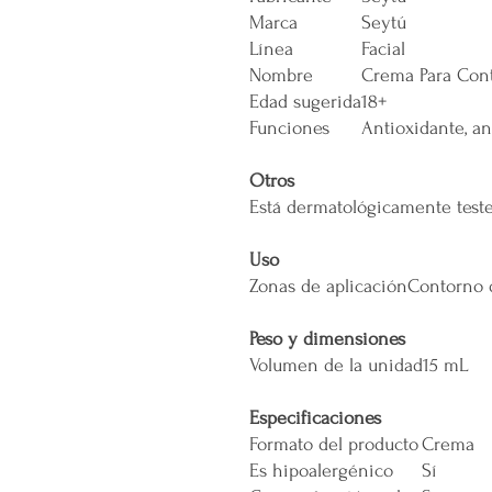
Marca
Seytú
Línea
Facial
Nombre
Crema Para Con
Edad sugerida
18+
Funciones
Antioxidante, an
Otros
Está dermatológicamente test
Uso
Zonas de aplicación
Contorno 
Peso y dimensiones
Volumen de la unidad
15 mL
Especificaciones
Formato del producto
Crema
Es hipoalergénico
Sí