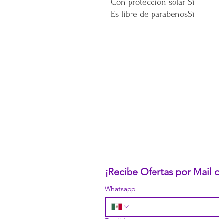
Con protección solar
Sí
Es libre de parabenos
Sí
CONÓCENOS...
Sobre la Startup
Nuestro CEO Fundador
Trabaja con Nosotros
Políticas de Privacidad
Términos y Condiciones
Pasarelas de Pago Seguras
Política de Devoluciones
¡Recibe Ofertas por Mail
Whatsapp