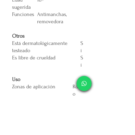
sugerida
Funciones
Antimanchas,
removedora
Otros
Está dermatológicamente
S
testeado
í
Es libre de crueldad
S
í
Uso
Zonas de aplicación
Rostr
o
Es apto para el contorno de
Sí
ojos
Peso y dimensiones
Volumen de la unidad
150 mL