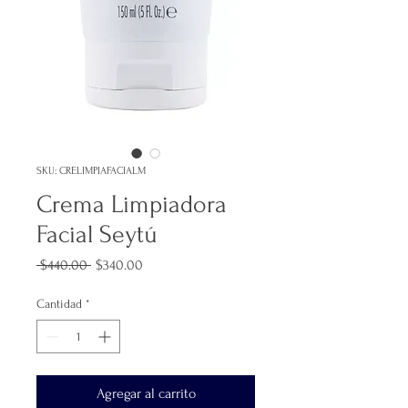
SKU: CRELIMPIAFACIALM
Crema Limpiadora
Facial Seytú
Precio
Precio
 $440.00 
$340.00
de
oferta
Cantidad
*
Agregar al carrito