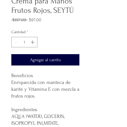
Crema para Manos
Frutos Rojos, SEYTÚ
Precio
Precio
 $197.00 
$97.00
de
oferta
Cantidad
*
Agregar al carrito
Beneficios
Enriquecida con manteca de
karité y Vitamina E con mezcla a
frutos rojos.
Ingredientes
AQUA (WATER), GLYCERIN,
ISOPROPYL PALMITATE,