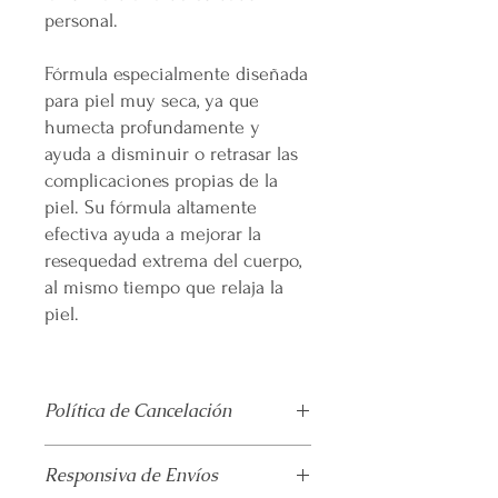
personal.
Fórmula especialmente diseñada
para piel muy seca, ya que
humecta profundamente y
ayuda a disminuir o retrasar las
complicaciones propias de la
piel. Su fórmula altamente
efectiva ayuda a mejorar la
resequedad extrema del cuerpo,
al mismo tiempo que relaja la
piel.
Política de Cancelación
No
se realiza devolución alguna una
Responsiva de Envíos
vez pagado el producto.