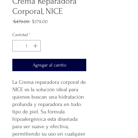
Crema Reparadora
Corporal, NICE
Precio
Precio
 $479.00 
$379.00
de
oferta
Cantidad
*
Agregar al carrito
La Crema reparadora corporal de
NICE es la solución ideal para
quienes buscan una hidratación
profunda y reparadora en todo
tipo de piel. Su fórmula
hipoalergénica está diseñada
para ser suave y efectiva,
permitiendo su uso en cualquier