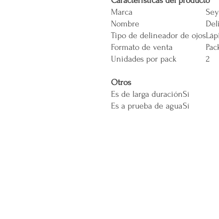
Características del producto
Marca
Sey
Nombre
Del
Tipo de delineador de ojos
Láp
Formato de venta
Pac
Unidades por pack
2
Otros
Es de larga duración
Sí
Es a prueba de agua
Sí
CONÓCENOS...
Sobre la Startup
Nuestro CEO Fundador
Trabaja con Nosotros
Políticas de Privacidad
Términos y Condiciones
Pasarelas de Pago Seguras