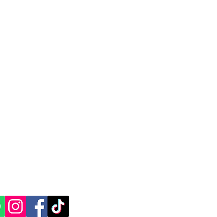
CACIÓN Y CONTACTO
, Yucatán.​​
ES SOCIALES: