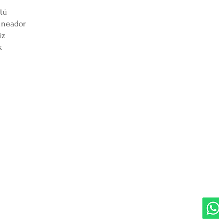
tú
ineador
iz
k
DIVISIONES:
UBI
Marketplace MERCAPPY
Mérida
Logística PAVOLANDO
RED
Bienes Raíces Mercappy (BRM)
Programa de Comisiones MaMi
Bazares MERECE
Cámara Empresarial CESMEX