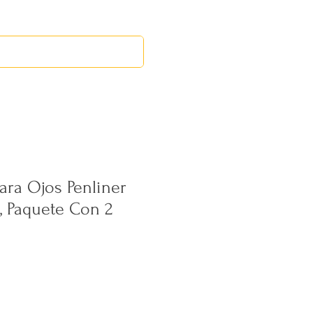
RED LEOS
EVENTOS
ara Ojos Penliner
, Paquete Con 2
ecio
erta