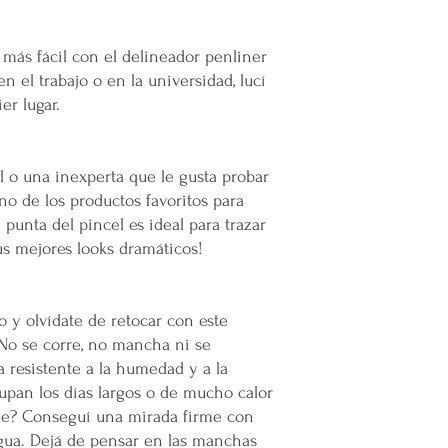
remotas o zonas extend
Cargos por Zona Exten
 más fácil con el delineador penliner
Si se determina que un
n el trabajo o en la universidad, lucí
extendida, se aplicará u
er lugar.
adicionales incurridos 
cargo adicional tiene c
servicio y asegurar la 
y difíciles de alcanzar 
l o una inexperta que le gusta probar
Esta política de envío 
uno de los productos favoritos para
satisfacción del cliente
 punta del pincel es ideal para trazar
cualquier parte de Méx
tus mejores looks dramáticos!
extendidas, de manera 
con todas las normativ
proteger los derechos 
o y olvídate de retocar con este
 No se corre, no mancha ni se
 resistente a la humedad y a la
cupan los días largos o de mucho calor
aje? Conseguí una mirada firme con
gua. Dejá de pensar en las manchas