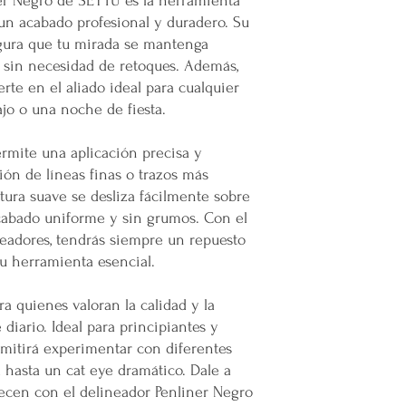
ner Negro de SEYTÚ es la herramienta
ingresa,
mercappy.
infraestructura del inm
un acabado profesional y duradero. Su
contra la depresión
Todas las entregas se 
Fácil acceso y entre
egura que tu mirada se mantenga
cocheras. No se suben p
Explora nuestra amp
, sin necesidad de retoques. Además,
lugar y recibe tus p
erte en el aliado ideal para cualquier
Transparencia y Explica
crecer tu negocio o
Mercappy se compromet
ajo o una noche de fiesta.
🌟
Elige mercappy.com 
y transparente con sus
Ser mayorista o distri
las normativas de PRO
ermite una aplicación precisa y
hacer negocios: es ofre
Los tiempos de entrega 
ción de líneas finas o trazos más
contribuir al bienestar s
👉
¡Regístrate ahora y 
xtura suave se desliza fácilmente sobre
Valoración del Cliente
emprendedores!
🛒
cabado uniforme y sin grumos. Con el
La empresa valora a sus
Mercappy.com: Donde la
eadores, tendrás siempre un repuesto
proporcionar un servici
encuentran.
en todo México. La polí
u herramienta esencial.
garantizar que los paque
en zonas extendidas, y 
ra quienes valoran la calidad y la
transparente cualquier 
diario. Ideal para principiantes y
ermitirá experimentar con diferentes
Situaciones Especiales
l hasta un cat eye dramático. Dale a
En ocasiones excepcion
recen con el delineador Penliner Negro
no ser posible debido 