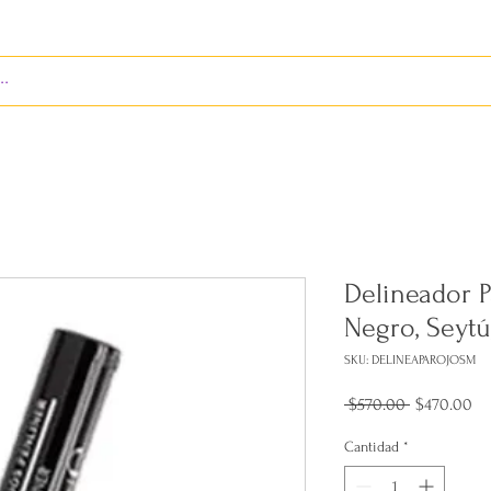
S
ENVÍOS
BIENES RAÍCES
REVISTA
Delineador P
Negro, Seytú
SKU: DELINEAPAROJOSM
Precio
Pr
 $570.00 
$470.00
de
of
Cantidad
*