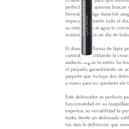
El delineador para ojos Penli
perfecta para quienes buscan 
fórmula de larga duración as
impecable durante todo el día
su resistencia al agua lo convi
ocasión, ya sea un día de trab
El diseño en forma de lápiz p
controlada, facilitando la crea
audaces según tu estilo. Su te
el párpado, garantizando un a
paquete que incluye dos delin
a mano para no quedarte sin t
Este delineador es perfecto pa
funcionalidad en su maquillaje 
expertos, su versatilidad te p
looks, desde un delineado suti
tus ojos la definición que me