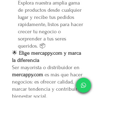
Explora nuestra amplia gama
de productos desde cualquier
lugar y recibe tus pedidos
rápidamente, listos para hacer
crecer tu negocio o
sorprender a tus seres
queridos. 📦
🌟
Elige mercappy.com y marca
la diferencia
Ser mayorista o distribuidor en
mercappy.com
es más que hacer
negocios: es ofrecer calidad,
marcar tendencia y contribuir al
bienestar social.
👉
¡Regístrate ahora y asegura
tu lugar entre los mejores
emprendedores!
🛒
Mercappy.com: Donde la
innovación y el impacto social