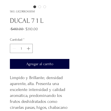
SKU: LICORBOASISM
DUCAL 7 1 L
Precio
Precio
 $410.00 
$310.00
de
oferta
Cantidad
*
Agregar al carrito
Límpido y Brillante; densidad
aparente, alta. Presenta una
excelente intensidad y calidad
aromática, predominando los
frutos deshidratados como
ciruelas pasas, higos, chabacano