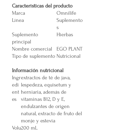
Características del producto
Marca
Omnilife
Línea
Suplemento
s
Suplemento
Hierbas
principal
Nombre comercial
EGO PLANT
Tipo de suplemento
Nutricional
Información nutricional
Ingr
extractos de té de java,
edi
lespedeza, equisetum y
ent
herniaria, además de
es
vitaminas B12, D y E,
endulzantes de origen
natural, extracto de fruto del
monje y estevia
Volu
200 mL