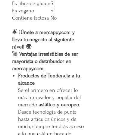
Es libre de gluten
Sí
Es vegano
Sí
Contiene lactosa
No
🌟 ¡Únete a mercappy.com y
lleva tu negocio al siguiente
nivel! 🌍
🚀
Ventajas irresistibles de ser
mayorista o distribuidor en
mercappy.com
:
Productos de Tendencia a tu
alcance
Sé el primero en ofrecer lo
más innovador y popular del
mercado
asiático y europeo
.
Desde tecnología de punta
hasta artículos únicos y de
moda, siempre tendrás acceso
a lo que está en boca de