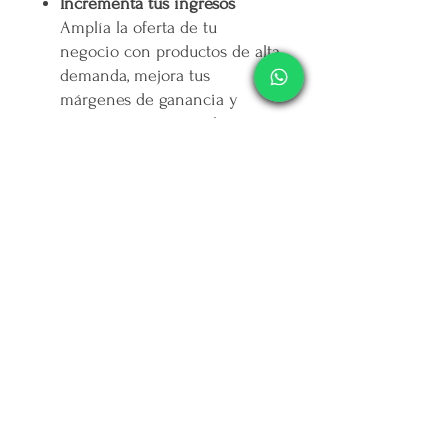
Incrementa tus ingresos
Amplía la oferta de tu
negocio con productos de alta
demanda, mejora tus
márgenes de ganancia y
conquista a nuevos clientes.
🚀
Plataforma 100% mexicana
Forma parte de un
movimiento que apoya el
talento nacional y genera
impacto social: por cada peso
que ingresa,
mercappy.com
destina otro peso a campañas
contra la depresión en
Yucatán. 💚
Fácil acceso y entrega
confiable
Explora nuestra amplia gama