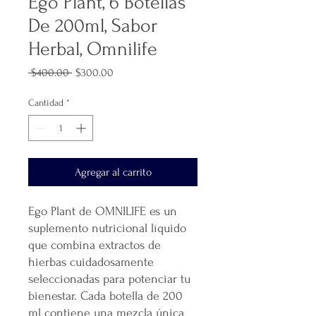
Ego Plant, 6 Botellas
De 200ml, Sabor
Herbal, Omnilife
Precio
Precio
 $400.00 
$300.00
de
oferta
Cantidad
*
Agregar al carrito
Ego Plant de OMNILIFE es un
suplemento nutricional líquido
que combina extractos de
hierbas cuidadosamente
seleccionadas para potenciar tu
bienestar. Cada botella de 200
ml contiene una mezcla única