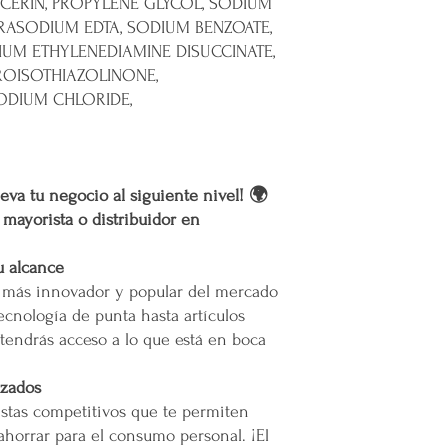
YCERIN, PROPYLENE GLYCOL, SODIUM
infraestructura del inm
TRASODIUM EDTA, SODIUM BENZOATE,
Todas las entregas se 
IUM ETHYLENEDIAMINE DISUCCINATE,
cocheras. No se suben p
ROISOTHIAZOLINONE,
Transparencia y Explica
ODIUM CHLORIDE,
Mercappy se compromet
y transparente con sus
las normativas de PRO
Los tiempos de entrega 
eva tu negocio al siguiente nivel! 🌍
r mayorista o distribuidor en
Valoración del Cliente
La empresa valora a sus
proporcionar un servici
u alcance
en todo México. La polí
o más innovador y popular del mercado
garantizar que los paque
ecnología de punta hasta artículos
en zonas extendidas, y 
tendrás acceso a lo que está en boca
transparente cualquier 
izados
Situaciones Especiales
stas competitivos que te permiten
En ocasiones excepcion
no ser posible debido 
ahorrar para el consumo personal. ¡El