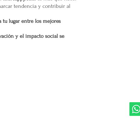
marcar tendencia y contribuir al
 tu lugar entre los mejores
ación y el impacto social se
DIVISIONES:
UBI
Marketplace MERCAPPY
Mérida
Logística PAVOLANDO
RED
Bienes Raíces Mercappy (BRM)
Programa de Comisiones MaMi
Bazares MERECE
Cámara Empresarial CESMEX
Revista Digital MERCAPPY