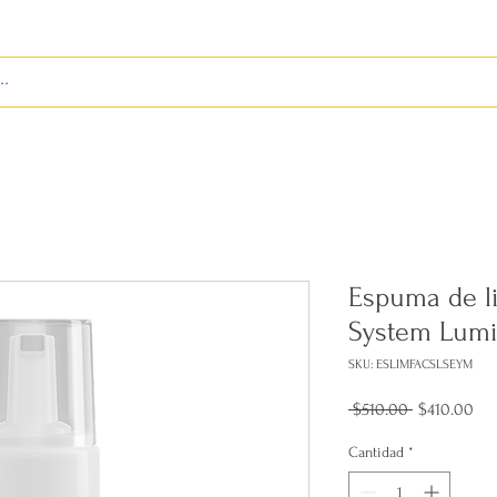
S
ENVÍOS
BIENES RAÍCES
REVISTA
Espuma de li
System Lumi
SKU: ESLIMFACSLSEYM
Precio
Pre
 $510.00 
$410.00
de
ofe
Cantidad
*