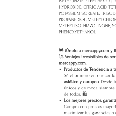
ISETHIONATE, ETHYLHEXYLGL
HYDROXIDE, CITRIC ACID, TE
POTASSIUM SORBATE, TRISOD
PROPANEDIOL, METHYLCHLO
METHYLISOTHIAZOLINONE, S
PHENOXYETHANOL
🌟 ¡Únete a mercappy.com y ll
🚀
Ventajas irresistibles de se
mercappy.com
:
Productos de Tendencia a t
Sé el primero en ofrecer l
asiático y europeo
. Desde t
únicos y de moda, siempre 
de todos. 🛍️
Los mejores precios, garant
Compra con precios mayori
maximizar tus ganancias o 