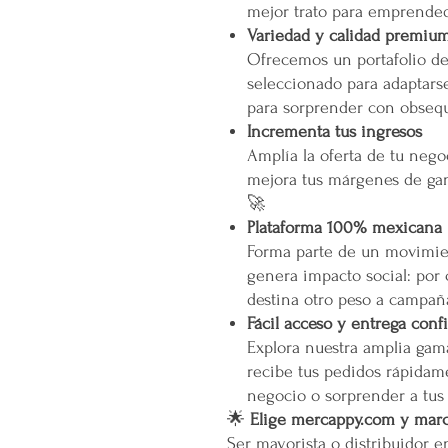
mejor trato para emprended
Variedad y calidad premiu
Ofrecemos un portafolio d
seleccionado para adaptarse
para sorprender con obsequ
Incrementa tus ingresos
Amplía la oferta de tu neg
mejora tus márgenes de gan
🚀
Plataforma 100% mexicana
Forma parte de un movimien
genera impacto social: por
destina otro peso a campañ
Fácil acceso y entrega conf
Explora nuestra amplia gam
recibe tus pedidos rápidame
negocio o sorprender a tus
🌟
Elige mercappy.com y marca
Ser mayorista o distribuidor 