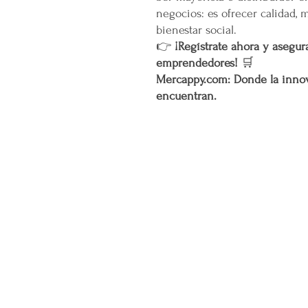
negocios: es ofrecer calidad, 
bienestar social.
👉
¡Regístrate ahora y asegura
emprendedores!
🛒
Mercappy.com: Donde la innov
encuentran.
CONÓCENOS...
Sobre la Startup
Nuestro CEO Fundador
Trabaja con Nosotros
Políticas de Privacidad
Términos y Condiciones
Pasarelas de Pago Seguras
Política de Devoluciones