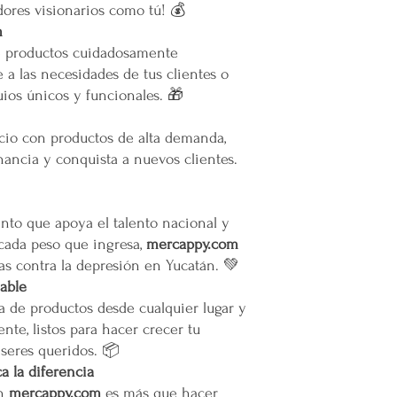
remotas o zonas extend
ores visionarios como tú! 💰
m
Cargos por Zona Exten
e productos cuidadosamente
Si se determina que un
 a las necesidades de tus clientes o
extendida, se aplicará u
ios únicos y funcionales. 🎁
adicionales incurridos 
cargo adicional tiene c
servicio y asegurar la 
ocio con productos de alta demanda,
y difíciles de alcanzar 
ancia y conquista a nuevos clientes.
Esta política de envío 
satisfacción del cliente
cualquier parte de Méx
to que apoya el talento nacional y
extendidas, de manera 
 cada peso que ingresa,
mercappy.com
con todas las normativ
as contra la depresión en Yucatán. 💚
proteger los derechos 
iable
a de productos desde cualquier lugar y
nte, listos para hacer crecer tu
 seres queridos. 📦
 la diferencia
en
mercappy.com
es más que hacer