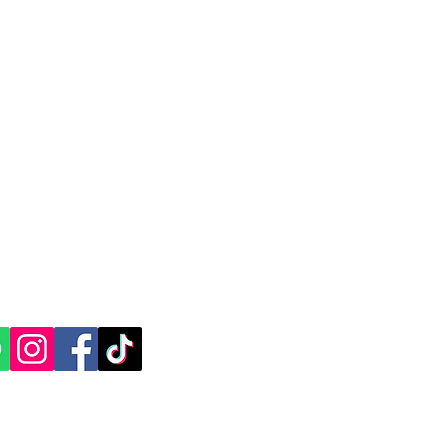
CACIÓN Y CONTACTO
, Yucatán.​​
ES SOCIALES: