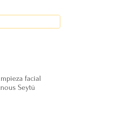
RED LEOS
EVENTOS
mpieza facial
nous Seytú
cio
rta