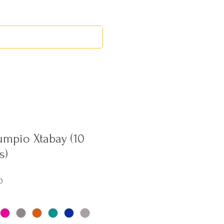
RED LEOS
EVENTOS
mpio Xtabay (10
s)
Precio
0
de
oferta