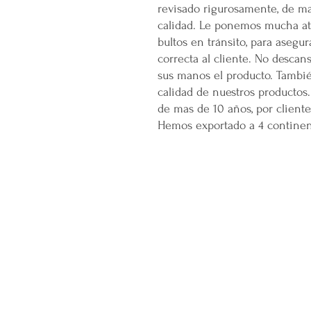
revisado rigurosamente, de ma
calidad. Le ponemos mucha ate
bultos en tránsito, para asegu
correcta al cliente. No descan
sus manos el producto. Tambi
calidad de nuestros productos.
de mas de 10 años, por cliente
Hemos exportado a 4 continent
CONÓCENOS...
Sobre la Startup
Nuestro CEO Fundador
Trabaja con Nosotros
Políticas de Privacidad
Términos y Condiciones
Pasarelas de Pago Seguras
Política de Devoluciones