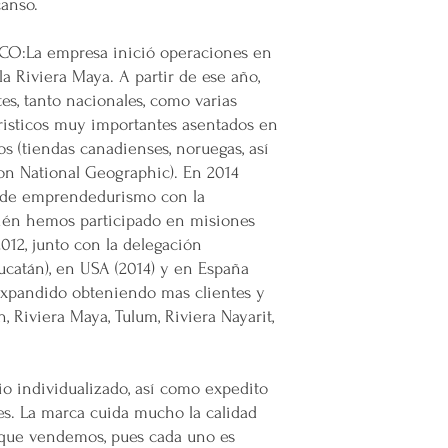
canso.
Por cada venta Supe
lanzamiento de
nue
:La empresa inició operaciones en
emprendedor y prod
la Riviera Maya. A partir de ese año,
Super Nuupi es un
es, tanto nacionales, como varias
partido político o 
risticos muy importantes asentados en
s (tiendas canadienses, noruegas, así
on National Geographic). En 2014
 de emprendedurismo con la
ién hemos participado en misiones
012, junto con la delegación
ucatán), en USA (2014) y en España
expandido obteniendo mas clientes y
 Riviera Maya, Tulum, Riviera Nayarit,
io individualizado, así como expedito
tes. La marca cuida mucho la calidad
 que vendemos, pues cada uno es