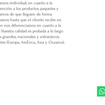
nera individual, en cuanto a la
nción a los productos, paquetes y
rarnos de que lleguen de forma
samos hasta que el cliente recibe en
én nos diferenciamos en cuanto a la
 Nuestra calidad es probada a lo largo
s grandes, nacionales y extranjeros.
es (Europa, AmÉrica, Asia y Oceanía).
DIVISIONES:
UBI
Marketplace MERCAPPY
Mérida
Logística PAVOLANDO
RED
Bienes Raíces Mercappy (BRM)
Programa de Comisiones MaMi
Bazares MERECE
Cámara Empresarial CESMEX
Revista Digital MERCAPPY