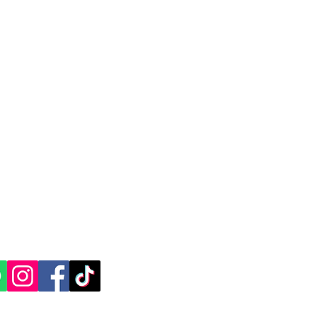
CACIÓN Y CONTACTO
, Yucatán.​​
ES SOCIALES: