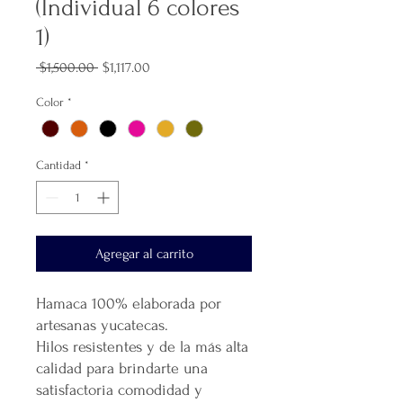
(Individual 6 colores
1)
Precio
Precio
 $1,500.00 
$1,117.00
de
oferta
Color
*
Cantidad
*
Agregar al carrito
Hamaca 100% elaborada por
artesanas yucatecas.
Hilos resistentes y de la más alta
calidad para brindarte una
satisfactoria comodidad y