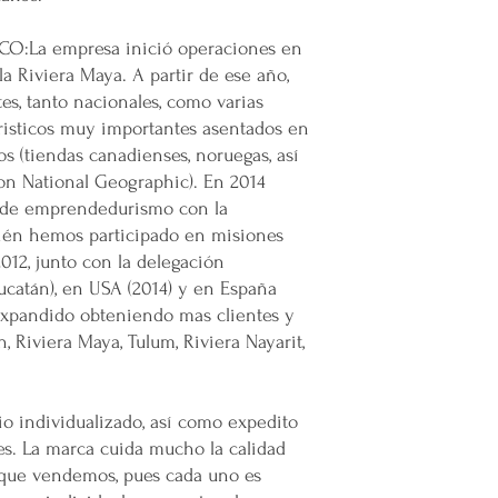
Por cada venta Supe
lanzamiento de
nue
:La empresa inició operaciones en
emprendedor y prod
la Riviera Maya. A partir de ese año,
Super Nuupi es un
es, tanto nacionales, como varias
partido político o 
risticos muy importantes asentados en
s (tiendas canadienses, noruegas, así
on National Geographic). En 2014
 de emprendedurismo con la
ién hemos participado en misiones
012, junto con la delegación
ucatán), en USA (2014) y en España
expandido obteniendo mas clientes y
 Riviera Maya, Tulum, Riviera Nayarit,
io individualizado, así como expedito
tes. La marca cuida mucho la calidad
 que vendemos, pues cada uno es