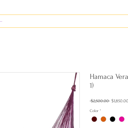
S
ENVÍOS
BIENES RAÍCES
REVISTA
Hamaca Vera
1)
Precio
 $2,500.00 
$1,850.0
Color
*