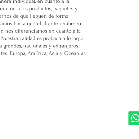
nera individual, en cuanto a la
nción a los productos, paquetes y
rarnos de que lleguen de forma
samos hasta que el cliente recibe en
én nos diferenciamos en cuanto a la
 Nuestra calidad es probada a lo largo
s grandes, nacionales y extranjeros.
es (Europa, AmÉrica, Asia y Oceanía).
DIVISIONES:
UBI
Marketplace MERCAPPY
Mérida
Logística PAVOLANDO
RED
Bienes Raíces Mercappy (BRM)
Programa de Comisiones MaMi
Bazares MERECE
Cámara Empresarial CESMEX
Revista Digital MERCAPPY