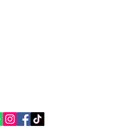
CACIÓN Y CONTACTO
, Yucatán.​​
ES SOCIALES: