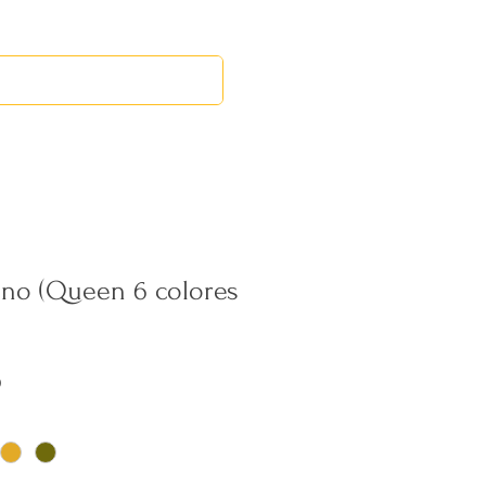
RED LEOS
EVENTOS
no (Queen 6 colores
Precio
0
de
oferta