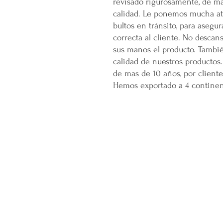
revisado rigurosamente, de ma
calidad. Le ponemos mucha ate
bultos en tránsito, para asegu
correcta al cliente. No descan
sus manos el producto. Tambi
calidad de nuestros productos.
de mas de 10 años, por cliente
Hemos exportado a 4 continent
CONÓCENOS...
Sobre la Startup
Nuestro CEO Fundador
Trabaja con Nosotros
Políticas de Privacidad
Términos y Condiciones
Pasarelas de Pago Seguras
Política de Devoluciones