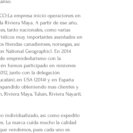
canso.
Por cada venta Supe
lanzamiento de
nue
:La empresa inició operaciones en
emprendedor y prod
la Riviera Maya. A partir de ese año,
Super Nuupi es un
es, tanto nacionales, como varias
partido político o 
risticos muy importantes asentados en
s (tiendas canadienses, noruegas, así
on National Geographic). En 2014
 de emprendedurismo con la
ién hemos participado en misiones
012, junto con la delegación
ucatán), en USA (2014) y en España
expandido obteniendo mas clientes y
 Riviera Maya, Tulum, Riviera Nayarit,
io individualizado, así como expedito
tes. La marca cuida mucho la calidad
 que vendemos, pues cada uno es