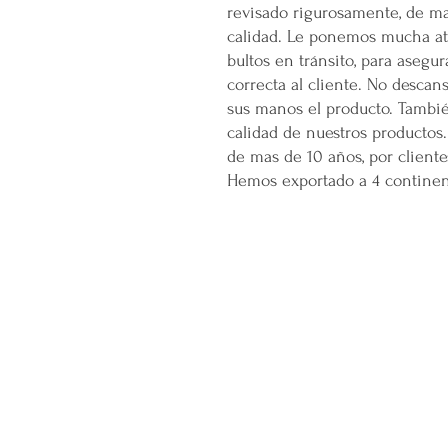
revisado rigurosamente, de ma
calidad. Le ponemos mucha ate
bultos en tránsito, para asegu
correcta al cliente. No descan
sus manos el producto. Tambi
calidad de nuestros productos.
de mas de 10 años, por cliente
Hemos exportado a 4 continent
CONÓCENOS...
Sobre la Startup
Nuestro CEO Fundador
Trabaja con Nosotros
Políticas de Privacidad
Términos y Condiciones
Pasarelas de Pago Seguras
Política de Devoluciones