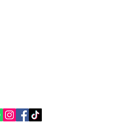
CACIÓN Y CONTACTO
, Yucatán.​​
ES SOCIALES: