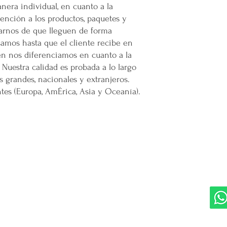
nera individual, en cuanto a la
nción a los productos, paquetes y
rarnos de que lleguen de forma
samos hasta que el cliente recibe en
én nos diferenciamos en cuanto a la
 Nuestra calidad es probada a lo largo
s grandes, nacionales y extranjeros.
es (Europa, AmÉrica, Asia y Oceanía).
DIVISIONES:
UBI
Marketplace MERCAPPY
Mérida
Logística PAVOLANDO
RED
Bienes Raíces Mercappy (BRM)
Programa de Comisiones MaMi
Bazares MERECE
Cámara Empresarial CESMEX
Revista Digital MERCAPPY