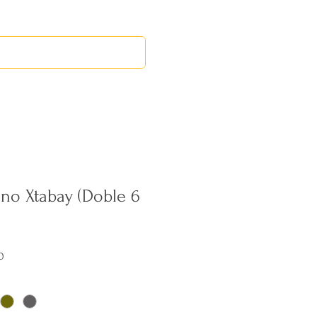
RED LEOS
EVENTOS
no Xtabay (Doble 6
Precio
0
de
oferta