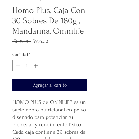
Homo Plus, Caja Con
30 Sobres De 180gr,
Mandarina, Omnilife
Precio
Precio
 $695.00 
$595.00
de
oferta
Cantidad
*
Agregar al carrito
HOMO PLUS de OMNILIFE es un
suplemento nutricional en polvo
diseñado para potenciar tu
bienestar y rendimiento físico.
Cada caja contiene 30 sobres de