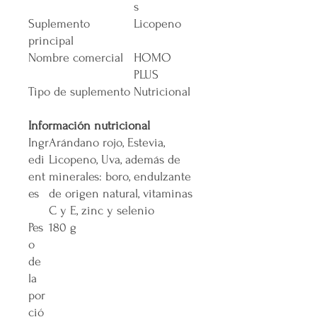
s
Suplemento
Licopeno
principal
Nombre comercial
HOMO
PLUS
Tipo de suplemento
Nutricional
Información nutricional
Ingr
Arándano rojo, Estevia,
edi
Licopeno, Uva, además de
ent
minerales: boro, endulzante
es
de origen natural, vitaminas
C y E, zinc y selenio
Pes
180 g
o
de
la
por
ció