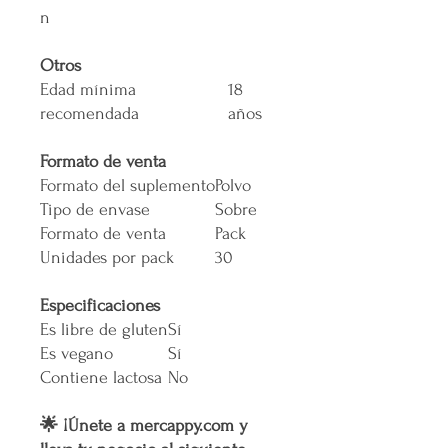
n
Otros
Edad mínima
18
recomendada
años
Formato de venta
Formato del suplemento
Polvo
Tipo de envase
Sobre
Formato de venta
Pack
Unidades por pack
30
Especificaciones
Es libre de gluten
Sí
Es vegano
Sí
Contiene lactosa
No
🌟 ¡Únete a mercappy.com y