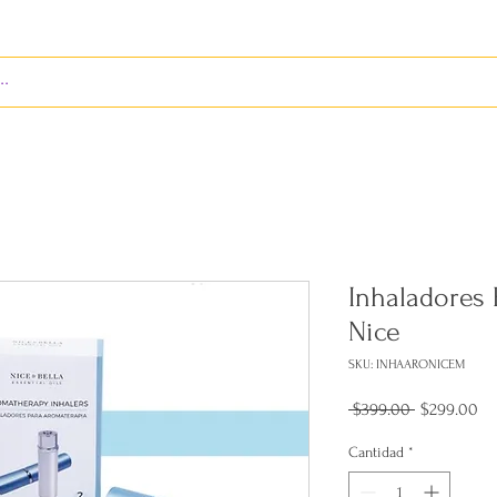
S
ENVÍOS
BIENES RAÍCES
REVISTA
Inhaladores 
Nice
SKU: INHAARONICEM
Precio
Pr
 $399.00 
$299.00
de
of
Cantidad
*