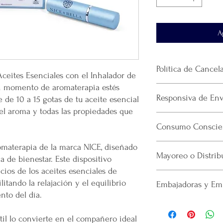
A
Política de Cancel
 Aceites Esenciales con el Inhalador de
un momento de aromaterapia estés
No
se realiza devol
Responsiva de Env
de 10 a 15 gotas de tu aceite esencial
producto.
El envío se realiza 
 del aroma y todas las propiedades que
Mercappy
se esfuerza 
paquetería
que haya
Consumo Conscien
confiable y eficiente a
La plataforma se de
cumpliendo con las norm
que realicé la paque
omaterapia de la marca NICE, diseñado
Por cada venta desi
Consumidor (PROFECO)
recomendamos guar
Mayoreo o Distrib
lanzamiento de
nue
a de bienestar. Este dispositivo
Costo de Envío
Gracias
por confiar
emprendedor y prod
cios de los aceites esenciales de
productos.
¡Únete a mercappy.com y
Mental en Yucatán, 
Área Metropolitana Ciu
litando la relajación y el equilibrio
Embajadoras y Em
Ventajas irresistibles d
muertes provocadas
El costo para esta zon
to del día.
mercappy.com
:
Mercappy es una
e
la cotización o pedido 
Ventajas del Programa
Productos de Tenden
partido político o 
En caso de que se dific
✅ Sin inversión inicial
Sé el primero en of
il lo convierte en el compañero ideal
Gracias por elegir
nuestro servicio, el pr