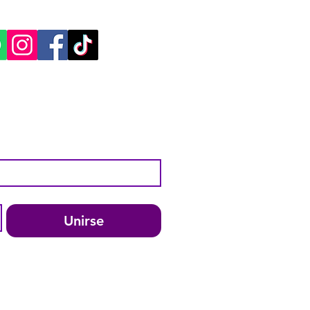
 en Yucatán.
ES SOCIALES:
ción
ga confiable
e a mantener una comunicación clara
lia gama de productos desde cualquier
 clientes en todo momento, conforme a
edidos rápidamente, listos para hacer
FECO.
 sorprender a tus seres queridos.
van de 3 a 14 días hábiles.
arca la diferencia
buidor en
mercappy.com
es más que
 clientes y se esfuerza por
cer calidad, marcar tendencia y
o de paquetería confiable y de calidad
ocial.
tica de envío está diseñada para
://www.mercappy.com/mayoreo
tes lleguen a su destino final, incluso
 innovación y el impacto social se
para gestionar de manera justa y
cargo adicional necesario.
ales, la entrega de un paquete puede
a diversas razones, como ubicaciones
Unirse
idas.
dida
 paquete debe ser enviado a una zona
n cargo adicional para cubrir los costos
por la empresa en la entrega. Este
omo objetivo mantener la calidad del