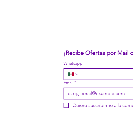
Trabaja con Nosotros
Políticas de Privacidad
Términos y Condiciones
Pasarelas de Pago Seguras
Política de Devoluciones
¡Recibe Ofertas por Mail
Whatsapp
Email
*
Quiero suscribirme a la co