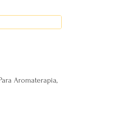
RED LEOS
EVENTOS
Para Aromaterapia,
ecio
erta