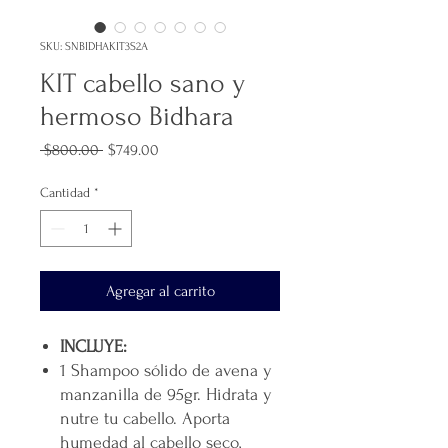
SKU: SNBIDHAKIT3S2A
KIT cabello sano y
hermoso Bidhara
Precio
Precio
 $800.00 
$749.00
de
oferta
Cantidad
*
Agregar al carrito
INCLUYE:
1 Shampoo sólido de avena y
manzanilla de 95gr. Hidrata y
nutre tu cabello. Aporta
humedad al cabello seco,