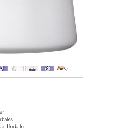
remotas o zonas extend
Cargos por Zona Exten
Si se determina que un
extendida, se aplicará u
adicionales incurridos 
cargo adicional tiene c
servicio y asegurar la 
y difíciles de alcanzar 
Esta política de envío 
satisfacción del cliente
cualquier parte de Méx
extendidas, de manera 
con todas las normativ
proteger los derechos 
ar
rbales
tos Herbales