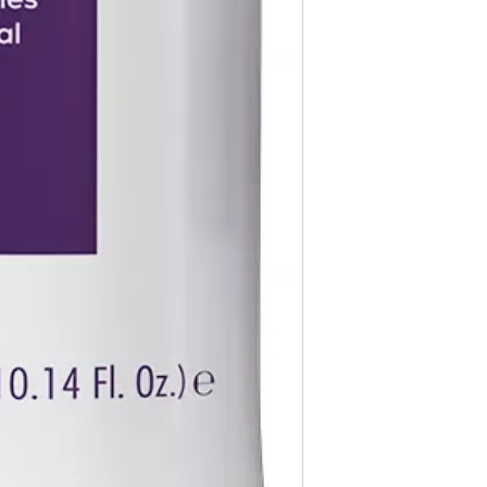
ingresa,
mercappy.
infraestructura del inm
contra la depresión
Todas las entregas se 
Fácil acceso y entre
cocheras. No se suben p
Explora nuestra amp
lugar y recibe tus p
Transparencia y Explica
crecer tu negocio o
Mercappy se compromet
🌟
Elige mercappy.com 
y transparente con sus
Ser mayorista o distri
las normativas de PRO
hacer negocios: es ofre
Los tiempos de entrega 
contribuir al bienestar s
👉
¡Regístrate ahora y 
Valoración del Cliente
emprendedores!
🛒
La empresa valora a sus
Mercappy.com: Donde la
proporcionar un servici
encuentran.
en todo México. La polí
garantizar que los paque
en zonas extendidas, y 
transparente cualquier 
Situaciones Especiales
En ocasiones excepcion
no ser posible debido 