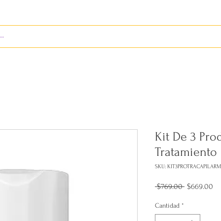
ENVÍOS
BIENES RAÍCES
REVISTA
RED LEOS
Kit De 3 Pro
Tratamiento 
SKU: KIT3PROTRACAPILARM
Precio
Pr
 $769.00 
$669.00
de
of
Cantidad
*