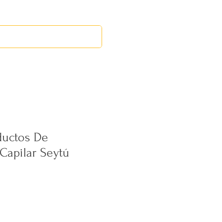
EVENTOS
MERCADILLO MID
ductos De
Capilar Seytú
ecio
erta