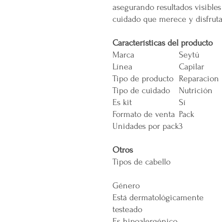
asegurando resultados visibles
cuidado que merece y disfrut
Características del producto
Marca
Seytú
Línea
Capilar
Tipo de producto
Reparacion
Tipo de cuidado
Nutrición
Es kit
Sí
Formato de venta
Pack
Unidades por pack
3
Otros
Tipos de cabello
Género
Está dermatológicamente
testeado
Es hipoalergénico