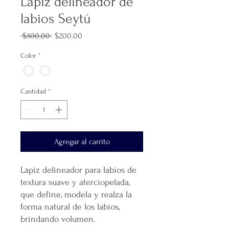
Lápiz delineador de
labios Seytú
Precio
Precio
 $300.00 
$200.00
de
oferta
Color
*
Cantidad
*
Agregar al carrito
Lápiz delineador para labios de
textura suave y aterciopelada,
que define, modela y realza la
forma natural de los labios,
brindando volumen.