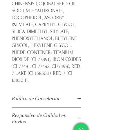
CHINENSIS (JOJOBA) SEED OIL,
SODIUM HYALURONATE,
TOCOPHEROL, ASCORBYL
PALMITATE, CAPRYLYL GLYCOL,
SILICA DIMETHYL SILYLATE,
PHENOXYETHANOL, BUTYLENE
GLYCOL, HEXYLENE GLYCOL.
PUEDE CONTENER: TITANIUM
DIOXIDE (CI 77891), IRON OXIDES
(CI 77491, CI 77492, CI77499), RED
7 LAKE (CI 15850:1), RED 7 (CI
15850:1).
Política de Cancelación
No
se realiza devolución alguna una
Responsiva de Calidad en
vez pagado el producto.
Envíos
El envío se realiza de forma
automatizada por parte de la