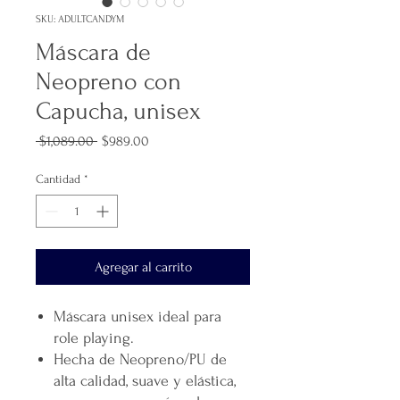
SKU: ADULTCANDYM
Máscara de
Neopreno con
Capucha, unisex
Precio
Precio
 $1,089.00 
$989.00
de
oferta
Cantidad
*
Agregar al carrito
Máscara unisex ideal para
role playing.
Hecha de Neopreno/PU de
alta calidad, suave y elástica,