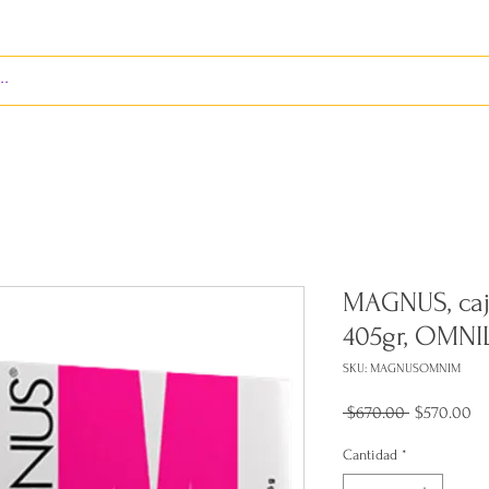
S
ENVÍOS
BIENES RAÍCES
REVISTA
MAGNUS, caj
405gr, OMNI
SKU: MAGNUSOMNIM
Precio
Pr
 $670.00 
$570.00
de
of
Cantidad
*