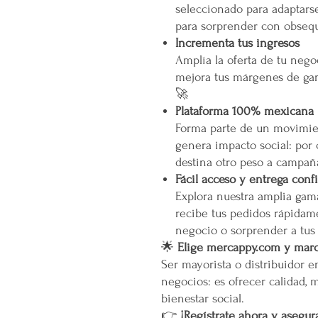
seleccionado para adaptarse
para sorprender con obsequ
Incrementa tus ingresos
Amplía la oferta de tu neg
mejora tus márgenes de gan
🚀
Plataforma 100% mexicana
Forma parte de un movimien
genera impacto social: por
destina otro peso a campañ
Fácil acceso y entrega conf
Explora nuestra amplia gam
recibe tus pedidos rápidame
negocio o sorprender a tus
🌟
Elige mercappy.com y marca
Ser mayorista o distribuidor 
negocios: es ofrecer calidad, 
bienestar social.
👉
¡Regístrate ahora y asegura