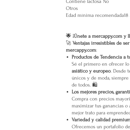
Contiene lactosa
No
Otros
Edad mínima recomendada
18
🌟 ¡Únete a mercappy.com y ll
🚀
Ventajas irresistibles de se
mercappy.com
:
Productos de Tendencia a t
Sé el primero en ofrecer l
asiático y europeo
. Desde t
únicos y de moda, siempre 
de todos. 🛍️
Los mejores precios, garant
Compra con precios mayori
maximizar tus ganancias o 
mejor trato para emprended
Variedad y calidad premiu
Ofrecemos un portafolio d