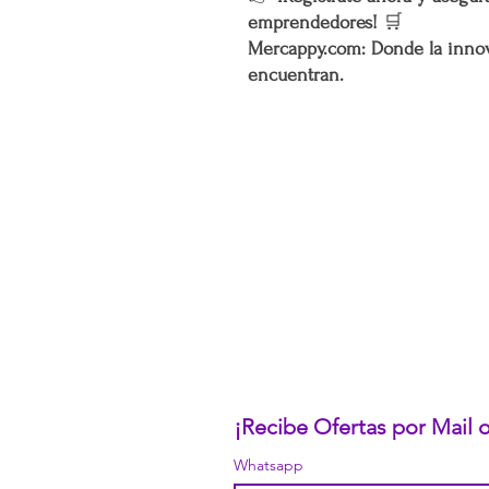
emprendedores!
🛒
Mercappy.com: Donde la innov
encuentran.
CONÓCENOS...
Sobre la Startup
Nuestro CEO Fundador
Trabaja con Nosotros
Políticas de Privacidad
Términos y Condiciones
Pasarelas de Pago Seguras
Política de Devoluciones
¡Recibe Ofertas por Mail
Whatsapp