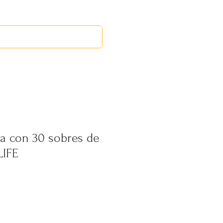
RED LEOS
EVENTOS
a con 30 sobres de
LIFE
ecio
erta