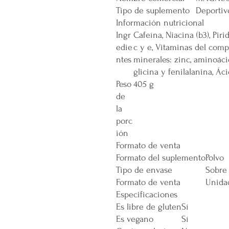
Tipo de suplemento
Deportiv
Información nutricional
Ingr
Cafeína, Niacina (b3), Piri
edie
c y e, Vitaminas del comp
ntes
minerales: zinc, aminoáci
glicina y fenilalanina, Áci
Peso
405 g
de
la
porc
ión
Formato de venta
Formato del suplemento
Polvo
Tipo de envase
Sobre
Formato de venta
Unida
Especificaciones
Es libre de gluten
Sí
Es vegano
Sí