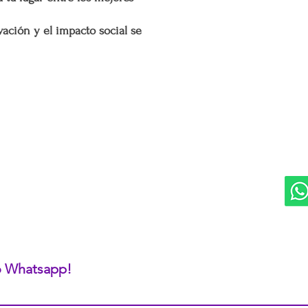
ación y el impacto social se
DIVISIONES:
UBI
Marketplace MERCAPPY
Mérida
Logística PAVOLANDO
RED
Bienes Raíces Mercappy (BRM)
Programa de Comisiones MaMi
Bazares MERECE
Cámara Empresarial CESMEX
Revista Digital MERCAPPY
 o Whatsapp!