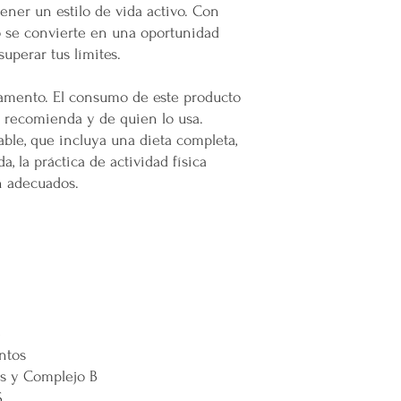
ner un estilo de vida activo. Con
infraestructura del inm
se convierte en una oportunidad
Todas las entregas se 
uperar tus límites.
cocheras. No se suben p
Transparencia y Explica
amento. El consumo de este producto
Mercappy se compromet
o recomienda y de quien lo usa.
y transparente con sus
dable, que incluya una dieta completa,
las normativas de PRO
a, la práctica de actividad física
Los tiempos de entrega 
n adecuados.
Valoración del Cliente
La empresa valora a sus
proporcionar un servici
en todo México. La polí
garantizar que los paque
en zonas extendidas, y 
transparente cualquier 
e
ntos
Situaciones Especiales
s y Complejo B
En ocasiones excepcion
no ser posible debido 
S