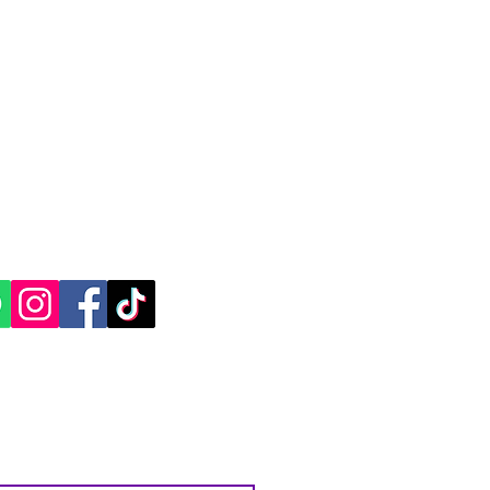
CACIÓN Y CONTACTO
, Yucatán.​​
ES SOCIALES: