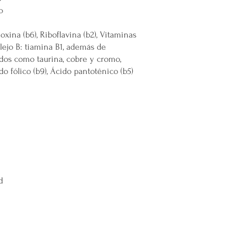
remotas o zonas extend
o
Cargos por Zona Exten
doxina (b6), Riboflavina (b2), Vitaminas
Si se determina que un
lejo B: tiamina B1, además de
extendida, se aplicará u
dos como taurina, cobre y cromo,
adicionales incurridos 
do fólico (b9), Ácido pantotênico (b5)
cargo adicional tiene c
servicio y asegurar la 
y difíciles de alcanzar 
Esta política de envío 
satisfacción del cliente
cualquier parte de Méx
extendidas, de manera 
con todas las normativ
proteger los derechos 
d