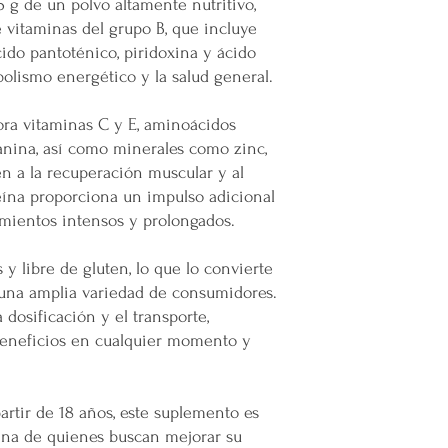
Gracias por elegir
 g de un polvo altamente nutritivo,
la cotización o pedido 
Plataforma 100% Me
vitaminas del grupo B, que incluye
oEn caso de que se difi
a nuestro servicio, el 
ácido pantoténico, piridoxina y ácido
permita el acceso. Las 
abolismo energético y la salud general.
Calles muy angostas.
Zonas prohibidas para
ra vitaminas C y E, aminoácidos
Puertas, escaleras o cu
lanina, así como minerales como zinc,
maniobras de entrega.
n a la recuperación muscular y al
feína proporciona un impulso adicional
Resto de la República 
amientos intensos y prolongados.
oLas entregas se realiz
paquetería.
 libre de gluten, lo que lo convierte
oLos costos de envío d
 una amplia variedad de consumidores.
contratado, el cual está
a dosificación y el transporte,
servicio solicitado.
beneficios en cualquier momento y
oTodos los pedidos en e
pie de calle o hasta do
Restricciones
No se vuelan los prod
rtir de 18 años, este suplemento es
No se usan elevadores
tina de quienes buscan mejorar su
La empresa no se hace