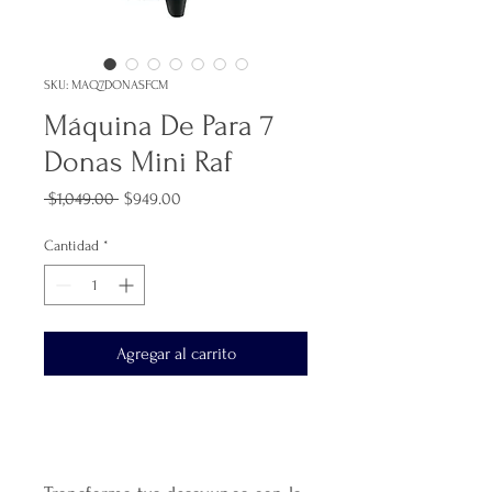
SKU: MAQ7DONASFCM
Máquina De Para 7
Donas Mini Raf
Precio
Precio
 $1,049.00 
$949.00
de
oferta
Cantidad
*
Agregar al carrito