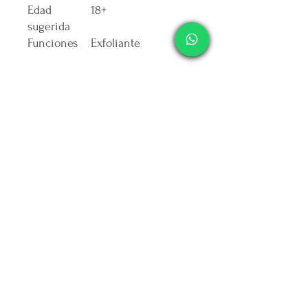
Edad
18+
sugerida
Funciones
Exfoliante
Otros
Está dermatológicamente
S
testeado
í
Uso
Zonas de aplicación
Rostro
Peso y dimensiones
Volumen de la unidad
60 mL
Especificaciones
Formato del producto
Gel
Es hipoalergénico
Sí
Con protección solar
Sí
Es libre de parabenos
Sí