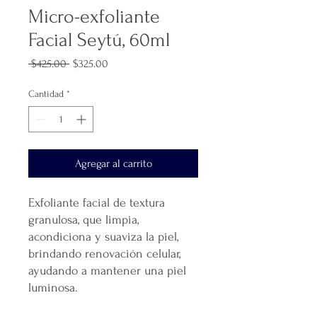
Micro-exfoliante
Facial Seytú, 60ml
Precio
Precio
 $425.00 
$325.00
de
oferta
Cantidad
*
Agregar al carrito
Exfoliante facial de textura
granulosa, que limpia,
acondiciona y suaviza la piel,
brindando renovación celular,
ayudando a mantener una piel
luminosa.