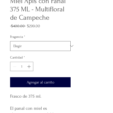
Miel Apis con Panal
375 ML - Multifloral
de Campeche
Precio
Precio
 $400.00 
$299.00
de
oferta
Fragancia
*
Cantidad
*
Agregar al carrito
Frasco de 375 ml.
El panal con miel es