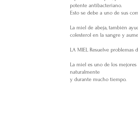
potente antibacteriano.
Esto se debe a uno de sus com
La miel de abeja, también ayu
colesterol en la sangre y aume
LA MIEL Resuelve problemas de
La miel es uno de los mejores 
naturalmente
y durante mucho tiempo.
CONÓCENOS...
Sobre la Startup
Nuestro CEO Fundador
Trabaja con Nosotros
Políticas de Privacidad