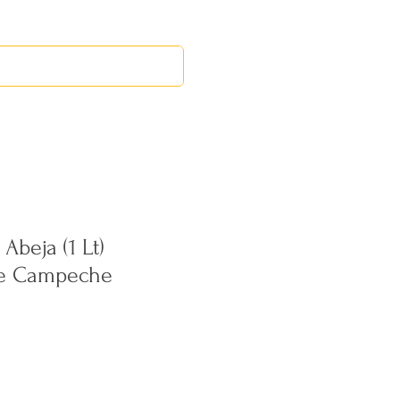
RED LEOS
EVENTOS
Abeja (1 Lt)
 de Campeche
ecio
erta