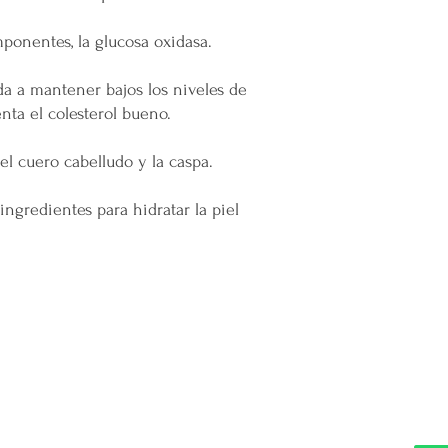
ponentes, la glucosa oxidasa.
da a mantener bajos los niveles de
nta el colesterol bueno.
l cuero cabelludo y la caspa.
ingredientes para hidratar la piel
DIVISIONES:
UBI
Marketplace MERCAPPY
Mérida
Logística PAVOLANDO
RED
Bienes Raíces Mercappy (BRM)
Programa de Comisiones MaMi