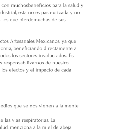
emprendedor y prod
o con muchosbeneficios para la salud y
Mental en Yucatán, 
ndustrial, esta no es pasteurizada y no
muertes provocadas
n los que pierdemuchas de sus
Mercappy es una
e
partido político o 
Gracias por elegir
ctos Artesanales Mexicanos, ya que
Plataforma 100% Me
omía, beneficiando directamente a
todos los sectores involucrados. Es
 responsabilizarnos de nuestro
los efectos y el impacto de cada
emedios que se nos vienen a la mente
las vías respiratorias, La
lud, menciona a la miel de abeja