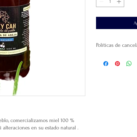
A
Políticas de cance
No
se realiza devol
producto.
El tiempo de entre
al domicilio que ha
El envío se realiza 
paquetería
que haya
La plataforma se de
que realicé la paque
recomendamos guar
Gracias
por confiar
eblo, comercializamos miel 100 %
productos.
i alteraciones en su estado natural .
Por cada venta desi
lanzamiento de
nue