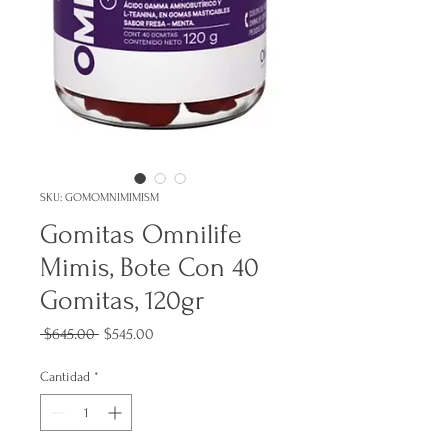
SKU: GOMOMNIMIMISM
Gomitas Omnilife
Mimis, Bote Con 40
Gomitas, 120gr
Precio
Precio
 $645.00 
$545.00
de
oferta
Cantidad
*