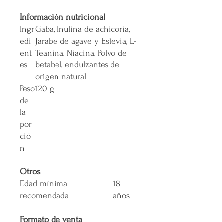
Información nutricional
Ingr
Gaba, Inulina de achicoria,
edi
Jarabe de agave y Estevia, L-
ent
Teanina, Niacina, Polvo de
es
betabel, endulzantes de
origen natural
Peso
120 g
de
la
por
ció
n
Otros
Edad mínima
18
recomendada
años
Formato de venta