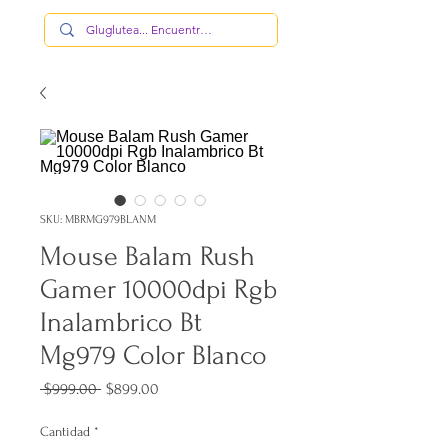
SKU: MBRMG979BLANM
Mouse Balam Rush
Gamer 10000dpi Rgb
Inalambrico Bt
Mg979 Color Blanco
Precio
Precio
 $999.00 
$899.00
de
oferta
Cantidad
*