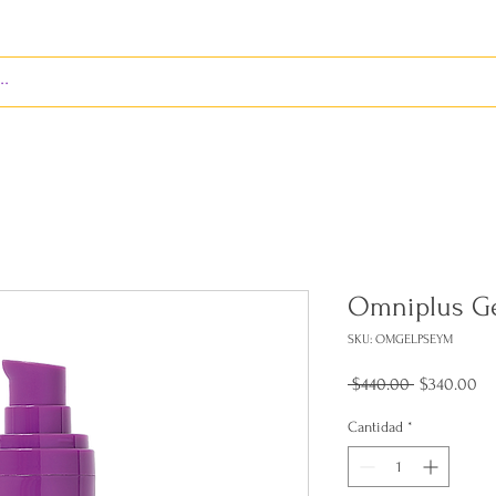
ENVÍOS
BIENES RAÍCES
REVISTA
RED LEOS
Omniplus Ge
SKU: OMGELPSEYM
Precio
Pr
 $440.00 
$340.00
de
of
Cantidad
*