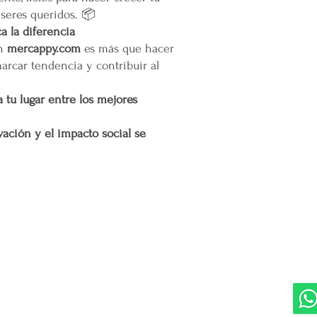
 seres queridos. 📦
Cargos por Zona Exten
 la diferencia
Si se determina que un
en
mercappy.com
es más que hacer
extendida, se aplicará u
adicionales incurridos 
marcar tendencia y contribuir al
cargo adicional tiene c
servicio y asegurar la 
 tu lugar entre los mejores
y difíciles de alcanzar 
Esta política de envío 
ación y el impacto social se
satisfacción del cliente
cualquier parte de Méx
extendidas, de manera 
con todas las normativ
proteger los derechos 
DIVISIONES:
UBI
Marketplace MERCAPPY
Mérida
Logística PAVOLANDO
RED
Bienes Raíces Mercappy (BRM)
Programa de Comisiones MaMi
Bazares MERECE
Cámara Empresarial CESMEX