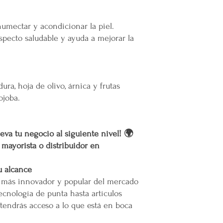
a nuestro servicio, el 
permita el acceso. Las 
 humectar y acondicionar la piel.
Calles muy angostas.
specto saludable y ayuda a mejorar la
Zonas prohibidas para
Puertas, escaleras o cu
maniobras de entrega.
Resto de la República 
ura, hoja de olivo, árnica y frutas
ojoba.
oLas entregas se realiz
paquetería.
oLos costos de envío d
eva tu negocio al siguiente nivel! 🌍
contratado, el cual está
r mayorista o distribuidor en
servicio solicitado.
oTodos los pedidos en e
pie de calle o hasta do
u alcance
Restricciones
o más innovador y popular del mercado
No se vuelan los prod
ecnología de punta hasta artículos
No se usan elevadores
tendrás acceso a lo que está en boca
La empresa no se hace
infraestructura del inm