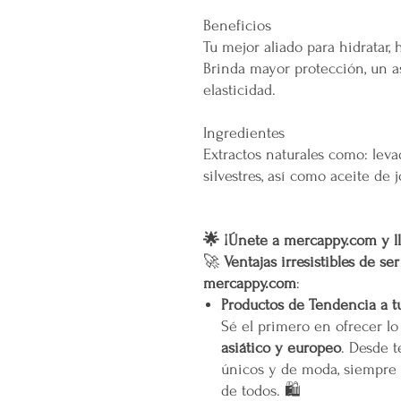
Beneficios
Tu mejor aliado para hidratar,
Brinda mayor protección, un a
elasticidad.
Ingredientes
Extractos naturales como: levad
silvestres, así como aceite de j
🌟 ¡Únete a mercappy.com y ll
🚀
Ventajas irresistibles de se
mercappy.com
:
Productos de Tendencia a t
Sé el primero en ofrecer l
asiático y europeo
. Desde t
únicos y de moda, siempre 
de todos. 🛍️