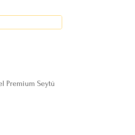
EVENTOS
MERCADILLO MID
l Premium Seytú
ecio
erta