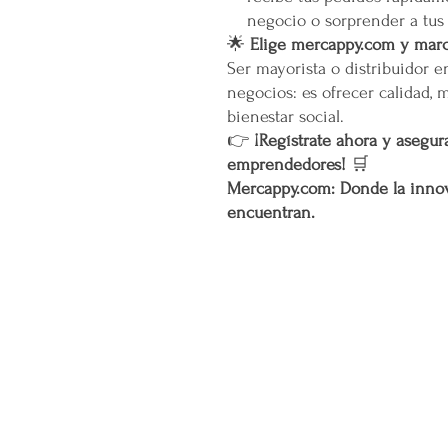
negocio o sorprender a tus
🌟
Elige mercappy.com y marca
Ser mayorista o distribuidor 
negocios: es ofrecer calidad, 
bienestar social.
👉
¡Regístrate ahora y asegura
emprendedores!
🛒
Mercappy.com: Donde la innov
encuentran.
CONÓCENOS...
Sobre la Startup
Nuestro CEO Fundador
Trabaja con Nosotros
Políticas de Privacidad
Términos y Condiciones
Pasarelas de Pago Seguras