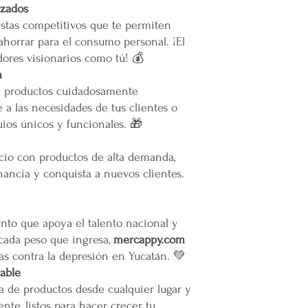
izados
Todas las entregas se 
cocheras. No se suben p
stas competitivos que te permiten
ahorrar para el consumo personal. ¡El
Transparencia y Explica
ores visionarios como tú! 💰
Mercappy se compromet
m
y transparente con sus
e productos cuidadosamente
las normativas de PRO
 a las necesidades de tus clientes o
Los tiempos de entrega 
ios únicos y funcionales. 🎁
Valoración del Cliente
La empresa valora a sus
ocio con productos de alta demanda,
proporcionar un servici
ancia y conquista a nuevos clientes.
en todo México. La polí
garantizar que los paque
en zonas extendidas, y 
to que apoya el talento nacional y
transparente cualquier 
 cada peso que ingresa,
mercappy.com
Situaciones Especiales
as contra la depresión en Yucatán. 💚
En ocasiones excepcion
iable
no ser posible debido 
a de productos desde cualquier lugar y
remotas o zonas extend
nte, listos para hacer crecer tu