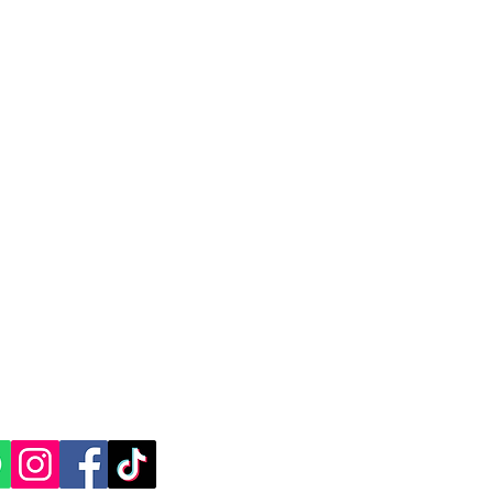
dida
 paquete debe ser enviado a una zona
n cargo adicional para cubrir los costos
por la empresa en la entrega. Este
omo objetivo mantener la calidad del
entrega de paquetes en destinos lejanos
en México.
tiene como objetivo asegurar la
 y garantizar la entrega de paquetes en
ico, incluso en ubicaciones remotas o
justa y transparente. Mercappy cumple
as y disposiciones de la PROFECO para
del consumidor.
CACIÓN Y CONTACTO
, Yucatán.​​
ES SOCIALES: