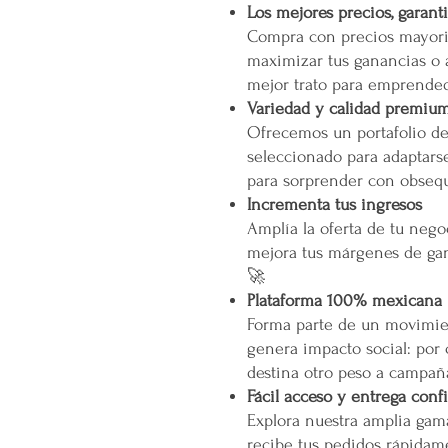
Los mejores precios, garant
Compra con precios mayori
maximizar tus ganancias o 
mejor trato para emprended
Variedad y calidad premiu
Ofrecemos un portafolio d
seleccionado para adaptarse
para sorprender con obsequ
Incrementa tus ingresos
Amplía la oferta de tu neg
mejora tus márgenes de gan
🚀
Plataforma 100% mexicana
Forma parte de un movimien
genera impacto social: por
destina otro peso a campañ
Fácil acceso y entrega conf
Explora nuestra amplia gam
recibe tus pedidos rápidame