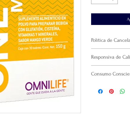
A
Política de Cancel
No
se realiza devol
Responsiva de Cal
producto.
El envío se realiza 
Mercappy se esfuerza p
paquetería
que haya
Consumo Conscien
confiable y eficiente a
La plataforma se de
cumpliendo con las norm
que realicé la paque
Por cada venta desi
Consumidor (PROFECO)
recomendamos guar
lanzamiento de
nue
Gracias
por confiar
emprendedor y prod
Costo de Envío
productos.
Mental en Yucatán, 
muertes provocadas
Área Metropolitana Ciu
Mercappy es una
e
partido político o 
oEl costo para esta zo
Gracias por elegir
la cotización o pedido 