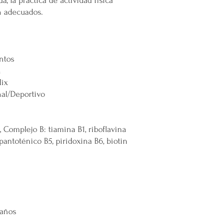
a, la práctica de actividad física
remotas o zonas extend
n adecuados.
Cargos por Zona Exten
Si se determina que un
extendida, se aplicará u
e
adicionales incurridos 
ntos
cargo adicional tiene c
n
servicio y asegurar la 
ix
y difíciles de alcanzar 
nal/Deportivo
Esta política de envío 
satisfacción del cliente
cualquier parte de Méx
extendidas, de manera 
, Complejo B: tiamina B1, riboflavina
con todas las normativ
 pantoténico B5, piridoxina B6, biotin
proteger los derechos 
 años