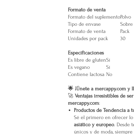
Formato de venta
Formato del suplemento
Polvo
Tipo de envase
Sobre
Formato de venta
Pack
Unidades por pack
30
Especificaciones
Es libre de gluten
Sí
Es vegano
Sí
Contiene lactosa
No
🌟 ¡Únete a mercappy.com y ll
🚀
Ventajas irresistibles de se
mercappy.com
:
Productos de Tendencia a t
Sé el primero en ofrecer l
asiático y europeo
. Desde t
únicos y de moda, siempre 