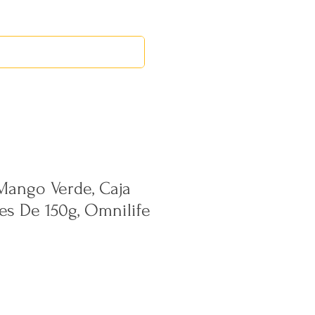
RED LEOS
EVENTOS
Mango Verde, Caja
es De 150g, Omnilife
ecio
erta