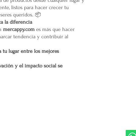
a de productos desde cualquier lugar y
nte, listos para hacer crecer tu
 seres queridos. 📦
 la diferencia
en
mercappy.com
es más que hacer
marcar tendencia y contribuir al
 tu lugar entre los mejores
ación y el impacto social se
DIVISIONES:
UBI
Marketplace MERCAPPY
Mérida
Logística PAVOLANDO
RED
Bienes Raíces Mercappy (BRM)
Programa de Comisiones MaMi
Bazares MERECE