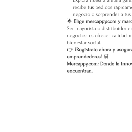
Explora nuestra amplia gam
recibe tus pedidos rápidame
negocio o sorprender a tus
🌟
Elige mercappy.com y marca
Ser mayorista o distribuidor 
negocios: es ofrecer calidad, 
bienestar social.
👉
¡Regístrate ahora y asegura
emprendedores!
🛒
Mercappy.com: Donde la innov
encuentran.
CONÓCENOS...
Sobre la Startup
Nuestro CEO Fundador
Trabaja con Nosotros
Políticas de Privacidad
Términos y Condiciones