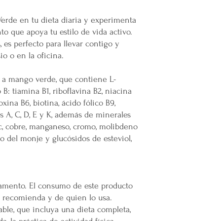
infraestructura del inm
Todas las entregas se 
rde en tu dieta diaria y experimenta
cocheras. No se suben p
o que apoya tu estilo de vida activo.
 es perfecto para llevar contigo y
Transparencia y Explica
io o en la oficina.
Mercappy se compromet
y transparente con sus
 a mango verde, que contiene L-
las normativas de PRO
Los tiempos de entrega 
 B: tiamina B1, riboflavina B2, niacina
xina B6, biotina, ácido fólico B9,
Valoración del Cliente
 A, C, D, E y K, además de minerales
La empresa valora a sus
nc, cobre, manganeso, cromo, molibdeno
proporcionar un servici
to del monje y glucósidos de esteviol,
en todo México. La polí
.
garantizar que los paque
en zonas extendidas, y 
transparente cualquier 
amento. El consumo de este producto
Situaciones Especiales
o recomienda y de quien lo usa.
En ocasiones excepcion
dable, que incluya una dieta completa,
no ser posible debido 