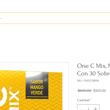
S
ENVÍOS
BIENES RAÍCES
REVISTA
One C Mix, 
Con 30 Sobr
SKU: ONECCMIXM
Precio
Pr
 $605.00 
$505.00
de
of
Cantidad
*